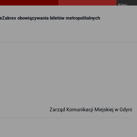
Bilety
MZKZG w
FALA
e
Zakres obowiązywania biletów metropolitalnych
Zarząd Komunikacji Miejskiej w Gdyni