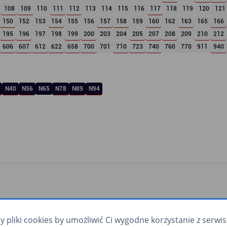
108
109
110
111
112
113
114
115
116
117
118
119
120
121
150
152
153
154
155
156
157
158
159
160
162
163
165
166
195
196
197
198
199
200
203
204
205
207
208
209
210
212
606
607
612
622
658
700
701
710
723
740
760
770
911
940
N40
N56
N65
N78
N89
N94
pliki cookies by umożliwić Ci wygodne korzystanie z serwisu.