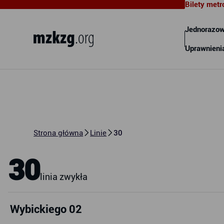
Bilety metr
Metropolitalny Związek
Komunikacyjny Zatoki Gdańskiej
Jednorazow
Uprawnieni
Strona główna
Linie
30
30
linia zwykła
Wybickiego 02