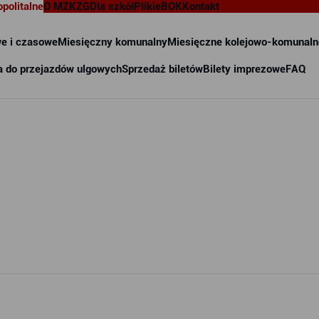
opolitalne
O MZKZG
Dla szkół
Pliki
eBOK
Kontakt
e i czasowe
Miesięczny komunalny
Miesięczne kolejowo-komunaln
a do przejazdów ulgowych
Sprzedaż biletów
Bilety imprezowe
FAQ