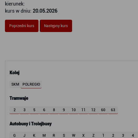
kierunek:
kurs w dniu:
20.05.2026
Poprzedni kurs
Następny kurs
Kolej
SKM
POLREGIO
Tramwaje
2
3
5
6
8
9
10
11
12
60
63
Autobusy i Trolejbusy
G
J
K
M
R
S
W
X
Z
1
2
3
4