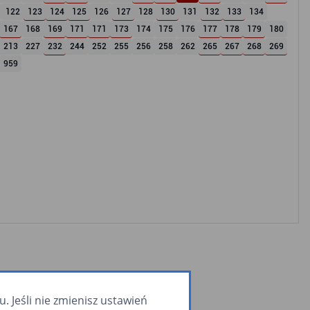
122
123
124
125
126
127
128
130
131
132
133
134
167
168
169
171
171
173
174
175
176
177
178
179
180
213
227
232
244
252
255
256
258
262
265
267
268
269
959
 Jeśli nie zmienisz ustawień