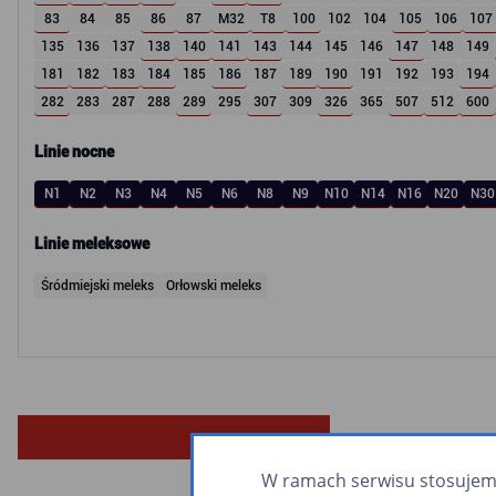
83
84
85
86
87
M32
T8
100
102
104
105
106
107
135
136
137
138
140
141
143
144
145
146
147
148
149
181
182
183
184
185
186
187
189
190
191
192
193
194
282
283
287
288
289
295
307
309
326
365
507
512
600
Linie nocne
N1
N2
N3
N4
N5
N6
N8
N9
N10
N14
N16
N20
N30
Linie meleksowe
Śródmiejski meleks
Orłowski meleks
W ramach serwisu stosujemy 