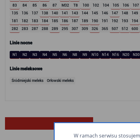
83
84
85
86
87
M32
T8
100
102
104
105
106
107
135
136
137
138
140
141
143
144
145
146
147
148
149
181
182
183
184
185
186
187
189
190
191
192
193
194
282
283
287
288
289
295
307
309
326
365
507
512
600
Linie nocne
N1
N2
N3
N4
N5
N6
N8
N9
N10
N14
N16
N20
N30
Linie meleksowe
Śródmiejski meleks
Orłowski meleks
W ramach serwisu stosujemy 