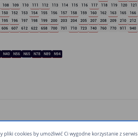
108
109
110
111
112
113
114
115
116
117
118
119
120
121
150
152
153
154
155
156
157
158
159
160
162
163
165
166
195
196
197
198
199
200
203
204
205
207
208
209
210
212
606
607
612
622
658
700
701
710
723
740
760
770
911
940
N40
N56
N65
N78
N89
N94
pliki cookies by umożliwić Ci wygodne korzystanie z serwisu.