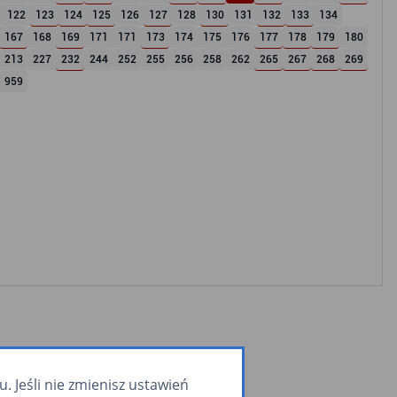
122
123
124
125
126
127
128
130
131
132
133
134
167
168
169
171
171
173
174
175
176
177
178
179
180
213
227
232
244
252
255
256
258
262
265
267
268
269
959
 Jeśli nie zmienisz ustawień