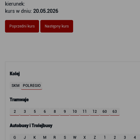
kierunek:
kurs w dniu:
20.05.2026
Poprzedni kurs
Następny kurs
Kolej
SKM
POLREGIO
Tramwaje
2
3
5
6
8
9
10
11
12
60
63
Autobusy i Trolejbusy
G
J
K
M
R
S
W
X
Z
1
2
3
4