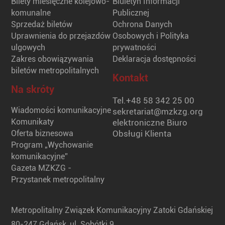
Bilety miesięczne kolejowo-
Biuletyn Informacji
komunalne
Publicznej
Sprzedaż biletów
Ochrona Danych
Uprawnienia do przejazdów
Osobowych i Polityka
ulgowych
prywatności
Zakres obowiązywania
Deklaracja dostępności
biletów metropolitalnych
Kontakt
Na skróty
Tel.
+48 58 342 25 00
Wiadomości komunikacyjne
sekretariat@mzkzg.org
Komunikaty
elektroniczne Biuro
Oferta biznesowa
Obsługi Klienta
Program „Wychowanie
komunikacyjne”
Gazeta MZKZG -
Przystanek metropolitalny
Metropolitalny Związek Komunikacyjny Zatoki Gdańskiej
80-247 Gdańsk, ul. Sobótki 9