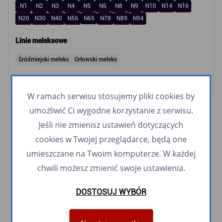
N1
N2
N3
N4
N5
N6
N8
N9
N10
N14
N16
N20
N30
N40
N56
N65
N78
N89
N94
Linie meleksowe
Śródmiejski meleks
Orłowski meleks
W ramach serwisu stosujemy pliki cookies by
umożliwić Ci wygodne korzystanie z serwisu.
Jeśli nie zmienisz ustawień dotyczących
cookies w Twojej przeglądarce, będą one
umieszczane na Twoim komputerze. W każdej
chwili możesz zmienić swoje ustawienia.
DOSTOSUJ WYBÓR