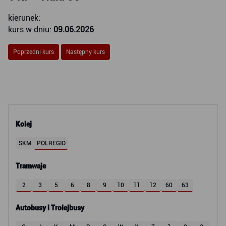
kierunek:
kurs w dniu:
09.06.2026
Poprzedni kurs
Następny kurs
Kolej
SKM
POLREGIO
Tramwaje
2
3
5
6
8
9
10
11
12
60
63
Autobusy i Trolejbusy