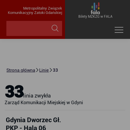
Metropolitalny Związek
Komunikacyjny Zatoki Gdańskiej
Bilety MZKZG w FALA
Strona główna
Linie
33
33
linia zwykła
Zarząd Komunikacji Miejskiej w Gdyni
Gdynia Dworzec Gł.
PKP - Hala 06