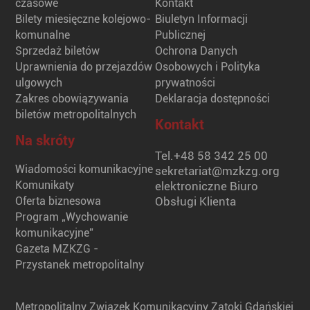
czasowe
Kontakt
Bilety miesięczne kolejowo-
Biuletyn Informacji
komunalne
Publicznej
Sprzedaż biletów
Ochrona Danych
Uprawnienia do przejazdów
Osobowych i Polityka
ulgowych
prywatności
Zakres obowiązywania
Deklaracja dostępności
biletów metropolitalnych
Kontakt
Na skróty
Tel.
+48 58 342 25 00
Wiadomości komunikacyjne
sekretariat@mzkzg.org
Komunikaty
elektroniczne Biuro
Oferta biznesowa
Obsługi Klienta
Program „Wychowanie
komunikacyjne”
Gazeta MZKZG -
Przystanek metropolitalny
Metropolitalny Związek Komunikacyjny Zatoki Gdańskiej