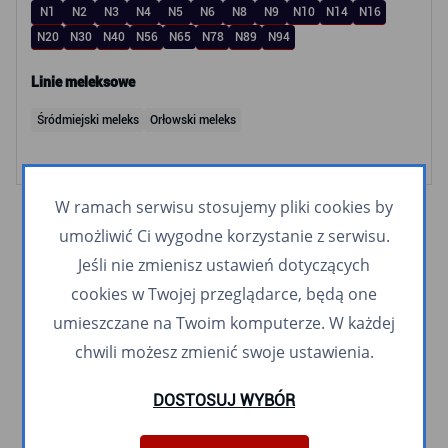
N1
N2
N3
N4
N5
N6
N8
N9
N10
N14
N16
N20
N30
N40
N56
N65
N78
N89
N94
Linie meleksowe
Śródmiejski meleks
Orłowski meleks
W ramach serwisu stosujemy pliki cookies by
umożliwić Ci wygodne korzystanie z serwisu.
Jeśli nie zmienisz ustawień dotyczących
cookies w Twojej przeglądarce, będą one
umieszczane na Twoim komputerze. W każdej
chwili możesz zmienić swoje ustawienia.
DOSTOSUJ WYBÓR