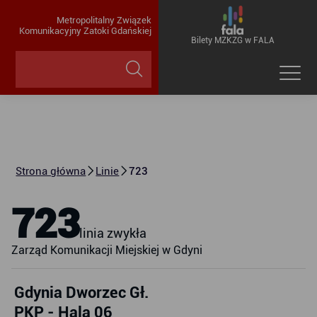
Metropolitalny Związek
Komunikacyjny Zatoki Gdańskiej
Bilety MZKZG w FALA
Strona główna
Linie
723
723
linia zwykła
Zarząd Komunikacji Miejskiej w Gdyni
Gdynia Dworzec Gł.
PKP - Hala 06