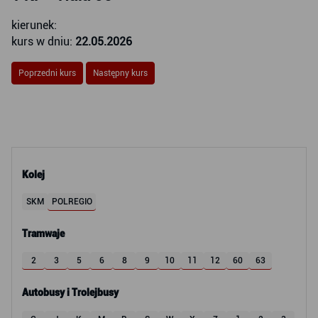
kierunek:
kurs w dniu:
22.05.2026
Poprzedni kurs
Następny kurs
Kolej
SKM
POLREGIO
Tramwaje
2
3
5
6
8
9
10
11
12
60
63
Autobusy i Trolejbusy