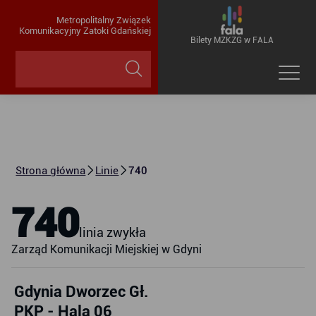
Metropolitalny Związek
Komunikacyjny Zatoki Gdańskiej
Bilety MZKZG w FALA
Strona główna
Linie
740
740
linia zwykła
Zarząd Komunikacji Miejskiej w Gdyni
Gdynia Dworzec Gł.
PKP - Hala 06