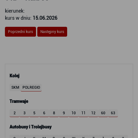
kierunek:
kurs w dniu:
15.06.2026
Poprzedni kurs
Następny kurs
Kolej
SKM
POLREGIO
Tramwaje
2
3
5
6
8
9
10
11
12
60
63
Autobusy i Trolejbusy