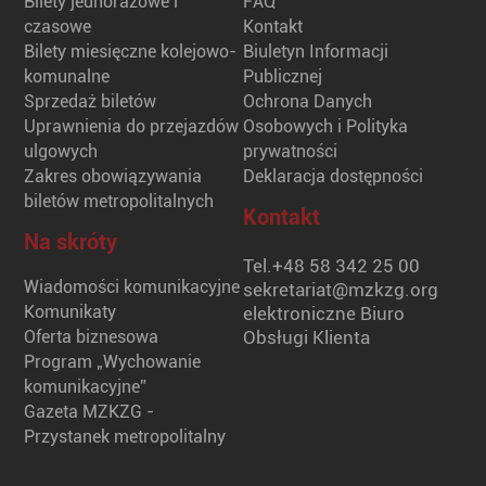
Bilety jednorazowe i
FAQ
czasowe
Kontakt
Bilety miesięczne kolejowo-
Biuletyn Informacji
komunalne
Publicznej
Sprzedaż biletów
Ochrona Danych
Uprawnienia do przejazdów
Osobowych i Polityka
ulgowych
prywatności
Zakres obowiązywania
Deklaracja dostępności
biletów metropolitalnych
Kontakt
Na skróty
Tel.
+48 58 342 25 00
Wiadomości komunikacyjne
sekretariat@mzkzg.org
Komunikaty
elektroniczne Biuro
Oferta biznesowa
Obsługi Klienta
Program „Wychowanie
komunikacyjne”
Gazeta MZKZG -
Przystanek metropolitalny