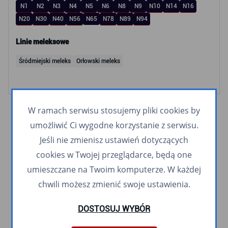
N1
N2
N3
N4
N5
N6
N8
N9
N10
N14
N16
N20
N30
N40
N56
N65
N78
N89
N94
Linie meleksowe
Śródmiejski meleks
Orłowski meleks
W ramach serwisu stosujemy pliki cookies by
umożliwić Ci wygodne korzystanie z serwisu.
Jeśli nie zmienisz ustawień dotyczących
cookies w Twojej przeglądarce, będą one
umieszczane na Twoim komputerze. W każdej
chwili możesz zmienić swoje ustawienia.
DOSTOSUJ WYBÓR