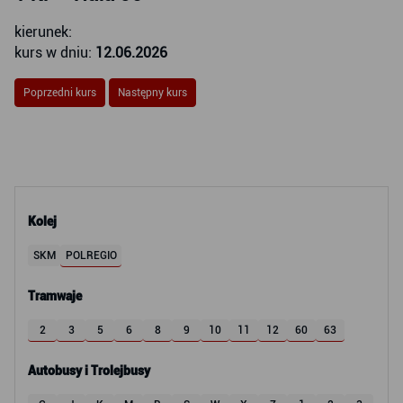
kierunek:
kurs w dniu:
12.06.2026
Poprzedni kurs
Następny kurs
Kolej
SKM
POLREGIO
Tramwaje
2
3
5
6
8
9
10
11
12
60
63
Autobusy i Trolejbusy