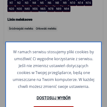
N1
N2
N3
N4
N5
N6
N8
N9
N10
N14
N16
N20
N30
N40
N56
N65
N78
N89
N94
Linie meleksowe
Śródmiejski meleks
Orłowski meleks
W ramach serwisu stosujemy pliki cookies by
umożliwić Ci wygodne korzystanie z serwisu.
Jeśli nie zmienisz ustawień dotyczących
cookies w Twojej przeglądarce, będą one
umieszczane na Twoim komputerze. W każdej
chwili możesz zmienić swoje ustawienia.
DOSTOSUJ WYBÓR