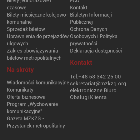
Bilety jednorazowe i
FAQ
czasowe
Kontakt
Bilety miesięczne kolejowo-
Biuletyn Informacji
komunalne
Publicznej
Sprzedaż biletów
Ochrona Danych
Uprawnienia do przejazdów
Osobowych i Polityka
ulgowych
prywatności
Zakres obowiązywania
Deklaracja dostępności
biletów metropolitalnych
Kontakt
Na skróty
Tel.
+48 58 342 25 00
Wiadomości komunikacyjne
sekretariat@mzkzg.org
Komunikaty
elektroniczne Biuro
Oferta biznesowa
Obsługi Klienta
Program „Wychowanie
komunikacyjne”
Gazeta MZKZG -
Przystanek metropolitalny