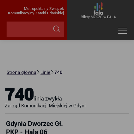
Metropolitalny Związek
Komunikacyjny Zatoki Gdańskiej
Bilety MZKZG w FALA
Strona główna
Linie
740
740
linia zwykła
Zarząd Komunikacji Miejskiej w Gdyni
Gdynia Dworzec Gł.
PKP - Hala 06