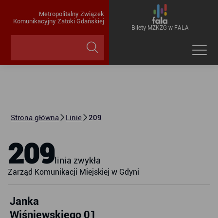
Metropolitalny Związek
Komunikacyjny Zatoki Gdańskiej
Bilety MZKZG w FALA
Strona główna
Linie
209
209
linia zwykła
Zarząd Komunikacji Miejskiej w Gdyni
Janka
Wiśniewskiego 01