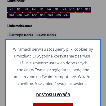
Linie nocne
N1
N2
N3
N4
N5
N6
N8
N9
N10
N14
N16
N20
N30
N40
N56
N65
N78
N89
N94
Linie meleksowe
Śródmiejski meleks
Orłowski meleks
W ramach serwisu stosujemy pliki cookies by
umożliwić Ci wygodne korzystanie z serwisu.
Jeśli nie zmienisz ustawień dotyczących
cookies w Twojej przeglądarce, będą one
umieszczane na Twoim komputerze. W każdej
chwili możesz zmienić swoje ustawienia.
DOSTOSUJ WYBÓR