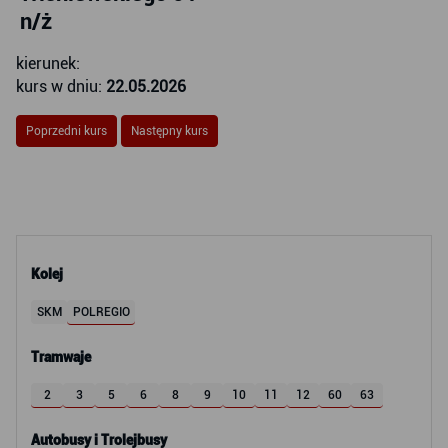
n/ż
kierunek:
kurs w dniu:
22.05.2026
Poprzedni kurs
Następny kurs
Kolej
SKM
POLREGIO
Tramwaje
2
3
5
6
8
9
10
11
12
60
63
Autobusy i Trolejbusy