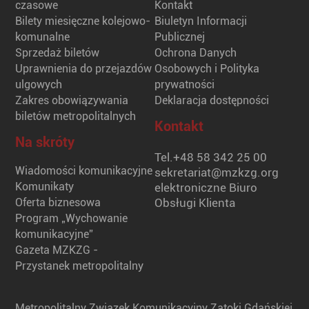
czasowe
Kontakt
Bilety miesięczne kolejowo-
Biuletyn Informacji
komunalne
Publicznej
Sprzedaż biletów
Ochrona Danych
Uprawnienia do przejazdów
Osobowych i Polityka
ulgowych
prywatności
Zakres obowiązywania
Deklaracja dostępności
biletów metropolitalnych
Kontakt
Na skróty
Tel.
+48 58 342 25 00
Wiadomości komunikacyjne
sekretariat@mzkzg.org
Komunikaty
elektroniczne Biuro
Oferta biznesowa
Obsługi Klienta
Program „Wychowanie
komunikacyjne”
Gazeta MZKZG -
Przystanek metropolitalny
Metropolitalny Związek Komunikacyjny Zatoki Gdańskiej