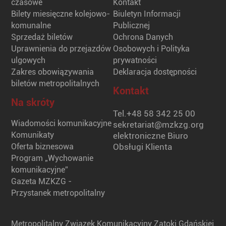
czasowe
Kontakt
Bilety miesięczne kolejowo-
Biuletyn Informacji
komunalne
Publicznej
Sprzedaż biletów
Ochrona Danych
Uprawnienia do przejazdów
Osobowych i Polityka
ulgowych
prywatności
Zakres obowiązywania
Deklaracja dostępności
biletów metropolitalnych
Kontakt
Na skróty
Tel.
+48 58 342 25 00
Wiadomości komunikacyjne
sekretariat@mzkzg.org
Komunikaty
elektroniczne Biuro
Oferta biznesowa
Obsługi Klienta
Program „Wychowanie
komunikacyjne”
Gazeta MZKZG -
Przystanek metropolitalny
Metropolitalny Związek Komunikacyjny Zatoki Gdańskiej