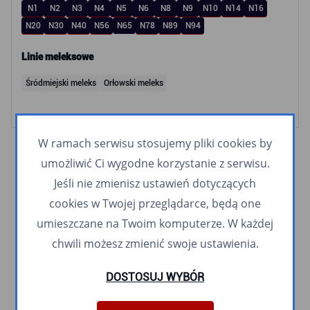
N1
N2
N3
N4
N5
N6
N8
N9
N10
N14
N16
N20
N30
N40
N56
N65
N78
N89
N94
Linie meleksowe
Śródmiejski meleks
Orłowski meleks
W ramach serwisu stosujemy pliki cookies by
umożliwić Ci wygodne korzystanie z serwisu.
Jeśli nie zmienisz ustawień dotyczących
cookies w Twojej przeglądarce, będą one
umieszczane na Twoim komputerze. W każdej
chwili możesz zmienić swoje ustawienia.
DOSTOSUJ WYBÓR