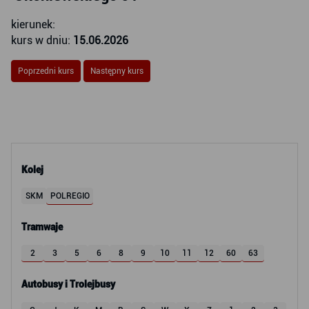
kierunek:
kurs w dniu:
15.06.2026
Poprzedni kurs
Następny kurs
Kolej
SKM
POLREGIO
Tramwaje
2
3
5
6
8
9
10
11
12
60
63
Autobusy i Trolejbusy