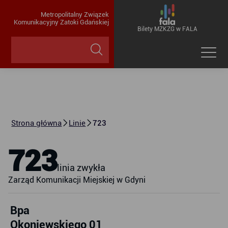
Metropolitalny Związek
Komunikacyjny Zatoki Gdańskiej
Bilety MZKZG w FALA
Strona główna
Linie
723
723
linia zwykła
Zarząd Komunikacji Miejskiej w Gdyni
Bpa
Okoniewskiego 01