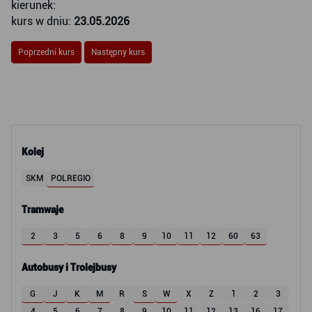
kierunek:
kurs w dniu:
23.05.2026
Poprzedni kurs
Następny kurs
Kolej
SKM
POLREGIO
Tramwaje
2
3
5
6
8
9
10
11
12
60
63
Autobusy i Trolejbusy
G
J
K
M
R
S
W
X
Z
1
2
3
4
5
6
7
8
9
10
11
12
13
16
17