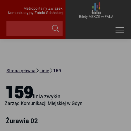
Metropolitalny Związek
Komunikacyjny Zatoki Gdańskiej
Bilety MZKZG w FALA
Strona główna
Linie
159
159
linia zwykła
Zarząd Komunikacji Miejskiej w Gdyni
Żurawia 02