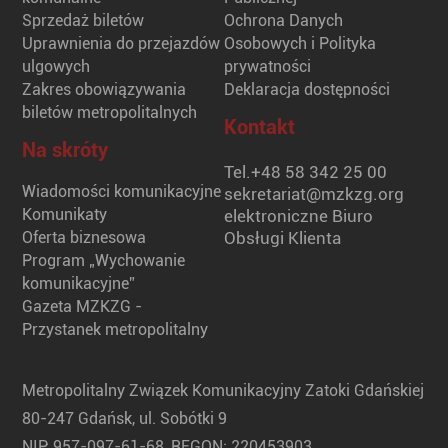
Sprzedaż biletów
Ochrona Danych
Uprawnienia do przejazdów
Osobowych i Polityka
ulgowych
prywatności
Zakres obowiązywania
Deklaracja dostępności
biletów metropolitalnych
Kontakt
Na skróty
Tel.
+48 58 342 25 00
Wiadomości komunikacyjne
sekretariat@mzkzg.org
Komunikaty
elektroniczne Biuro
Oferta biznesowa
Obsługi Klienta
Program „Wychowanie
komunikacyjne”
Gazeta MZKZG -
Przystanek metropolitalny
Metropolitalny Związek Komunikacyjny Zatoki Gdańskiej
80-247 Gdańsk, ul. Sobótki 9
NIP: 957-097-61-68, REGON: 220453903