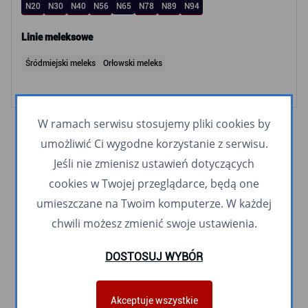
N20
N30
N40
N56
N65
N78
N89
N94
Linie meleksowe
Śródmiejski meleks
Orłowski meleks
W ramach serwisu stosujemy pliki cookies by
umożliwić Ci wygodne korzystanie z serwisu.
Jeśli nie zmienisz ustawień dotyczących
cookies w Twojej przeglądarce, będą one
umieszczane na Twoim komputerze. W każdej
chwili możesz zmienić swoje ustawienia.
DOSTOSUJ WYBÓR
Akceptuje wszystkie