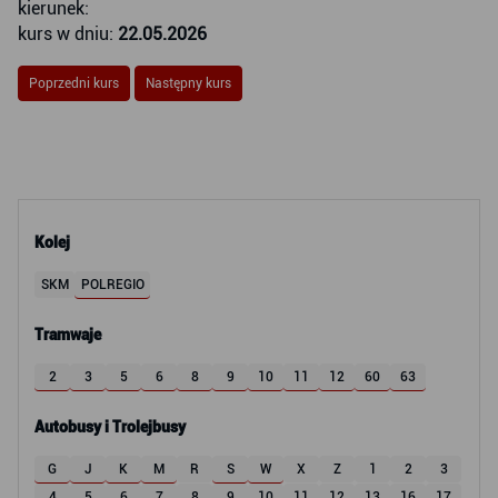
kierunek:
kurs w dniu:
22.05.2026
Poprzedni kurs
Następny kurs
Kolej
SKM
POLREGIO
Tramwaje
2
3
5
6
8
9
10
11
12
60
63
Autobusy i Trolejbusy
G
J
K
M
R
S
W
X
Z
1
2
3
4
5
6
7
8
9
10
11
12
13
16
17