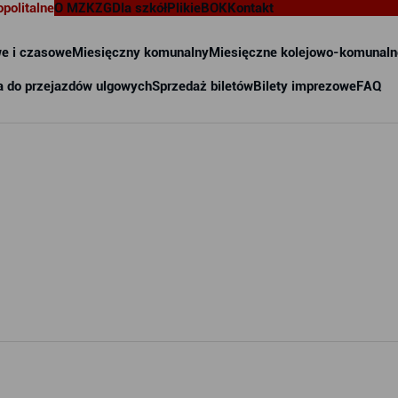
opolitalne
O MZKZG
Dla szkół
Pliki
eBOK
Kontakt
e i czasowe
Miesięczny komunalny
Miesięczne kolejowo-komunaln
a do przejazdów ulgowych
Sprzedaż biletów
Bilety imprezowe
FAQ