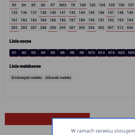
83
84
85
86
87
M32
T8
100
102
104
105
106
107
135
136
137
138
140
141
143
144
145
146
147
148
149
181
182
183
184
185
186
187
189
190
191
192
193
194
282
283
287
288
289
295
307
309
326
365
507
512
600
Linie nocne
N1
N2
N3
N4
N5
N6
N8
N9
N10
N14
N16
N20
N30
Linie meleksowe
Śródmiejski meleks
Orłowski meleks
W ramach serwisu stosujemy 