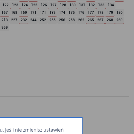
122
123
124
125
126
127
128
130
131
132
133
134
167
168
169
171
171
173
174
175
176
177
178
179
180
213
227
232
244
252
255
256
258
262
265
267
268
269
959
 Jeśli nie zmienisz ustawień