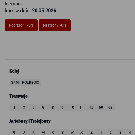
kierunek:
kurs w dniu:
20.05.2026
Poprzedni kurs
Następny kurs
Kolej
SKM
POLREGIO
Tramwaje
2
3
5
6
8
9
10
11
12
60
63
Autobusy i Trolejbusy
G
J
K
M
R
S
W
X
Z
1
2
3
4