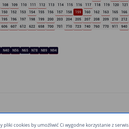
108
109
110
111
112
113
114
115
116
117
118
119
120
121
150
152
153
154
155
156
157
158
159
160
162
163
165
166
195
196
197
198
199
200
203
204
205
207
208
209
210
212
606
607
612
622
658
700
701
710
723
740
760
770
911
940
N40
N56
N65
N78
N89
N94
pliki cookies by umożliwić Ci wygodne korzystanie z serwisu.