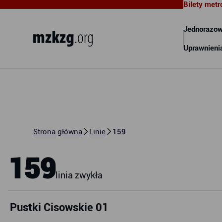
Bilety metr
Metropolitalny Związek
Komunikacyjny Zatoki Gdańskiej
Jednorazow
Uprawnieni
Strona główna
Linie
159
159
linia zwykła
Pustki Cisowskie 01