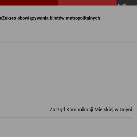
Bilety
MZKZG w
FALA
e
Zakres obowiązywania biletów metropolitalnych
Zarząd Komunikacji Miejskiej w Gdyni