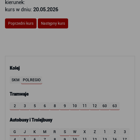
kierunek:
kurs w dniu:
20.05.2026
Poprzedni kurs
Następny kurs
Kolej
SKM
POLREGIO
Tramwaje
2
3
5
6
8
9
10
11
12
60
63
Autobusy i Trolejbusy
G
J
K
M
R
S
W
X
Z
1
2
3
4
5
6
7
8
9
10
11
12
13
16
17