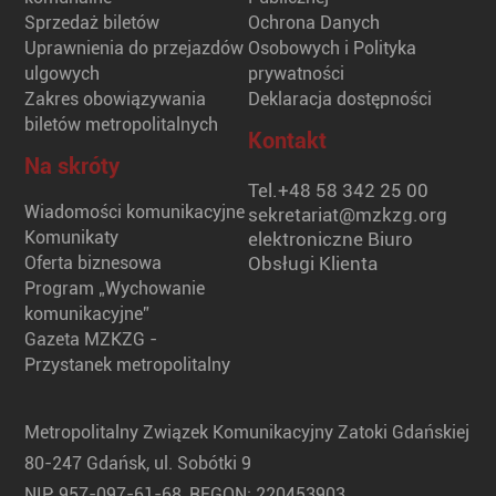
Sprzedaż biletów
Ochrona Danych
Uprawnienia do przejazdów
Osobowych i Polityka
ulgowych
prywatności
Zakres obowiązywania
Deklaracja dostępności
biletów metropolitalnych
Kontakt
Na skróty
Tel.
+48 58 342 25 00
Wiadomości komunikacyjne
sekretariat@mzkzg.org
Komunikaty
elektroniczne Biuro
Oferta biznesowa
Obsługi Klienta
Program „Wychowanie
komunikacyjne”
Gazeta MZKZG -
Przystanek metropolitalny
Metropolitalny Związek Komunikacyjny Zatoki Gdańskiej
80-247 Gdańsk, ul. Sobótki 9
NIP: 957-097-61-68, REGON: 220453903