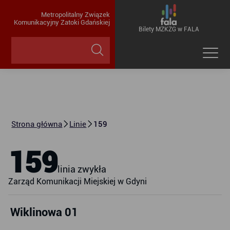
Metropolitalny Związek
Komunikacyjny Zatoki Gdańskiej
Bilety MZKZG w FALA
Strona główna
Linie
159
159
linia zwykła
Zarząd Komunikacji Miejskiej w Gdyni
Wiklinowa 01