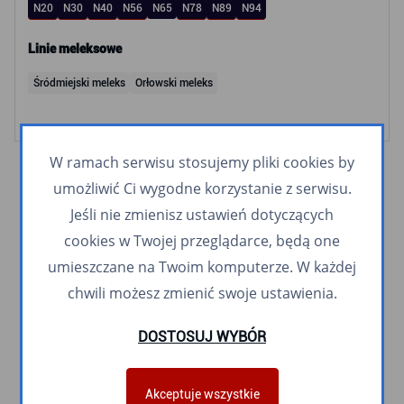
N20
N30
N40
N56
N65
N78
N89
N94
Linie meleksowe
Śródmiejski meleks
Orłowski meleks
W ramach serwisu stosujemy pliki cookies by
umożliwić Ci wygodne korzystanie z serwisu.
Jeśli nie zmienisz ustawień dotyczących
cookies w Twojej przeglądarce, będą one
umieszczane na Twoim komputerze. W każdej
chwili możesz zmienić swoje ustawienia.
DOSTOSUJ WYBÓR
Akceptuje wszystkie