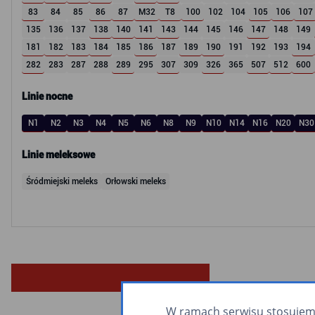
83
84
85
86
87
M32
T8
100
102
104
105
106
107
135
136
137
138
140
141
143
144
145
146
147
148
149
181
182
183
184
185
186
187
189
190
191
192
193
194
282
283
287
288
289
295
307
309
326
365
507
512
600
Linie nocne
N1
N2
N3
N4
N5
N6
N8
N9
N10
N14
N16
N20
N30
Linie meleksowe
Śródmiejski meleks
Orłowski meleks
W ramach serwisu stosujemy 