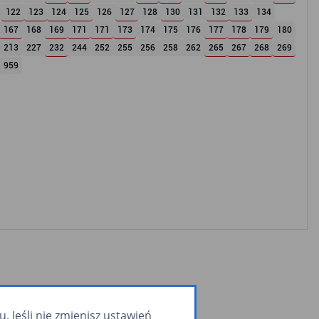
122
123
124
125
126
127
128
130
131
132
133
134
167
168
169
171
171
173
174
175
176
177
178
179
180
213
227
232
244
252
255
256
258
262
265
267
268
269
959
 Jeśli nie zmienisz ustawień