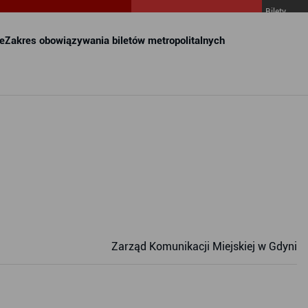
Bilety
MZKZG w
FALA
e
Zakres obowiązywania biletów metropolitalnych
Zarząd Komunikacji Miejskiej w Gdyni