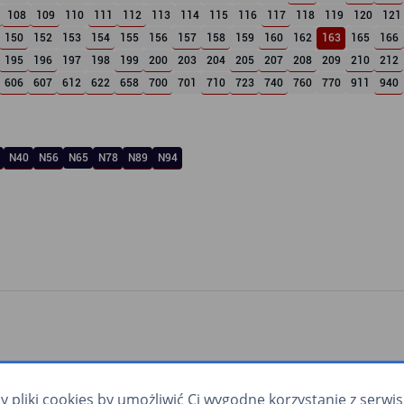
108
109
110
111
112
113
114
115
116
117
118
119
120
121
150
152
153
154
155
156
157
158
159
160
162
163
165
166
195
196
197
198
199
200
203
204
205
207
208
209
210
212
606
607
612
622
658
700
701
710
723
740
760
770
911
940
N40
N56
N65
N78
N89
N94
pliki cookies by umożliwić Ci wygodne korzystanie z serwisu.