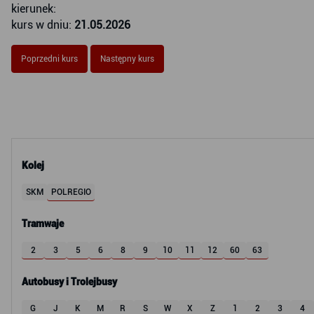
kierunek:
kurs w dniu:
21.05.2026
Poprzedni kurs
Następny kurs
Kolej
SKM
POLREGIO
Tramwaje
2
3
5
6
8
9
10
11
12
60
63
Autobusy i Trolejbusy
G
J
K
M
R
S
W
X
Z
1
2
3
4