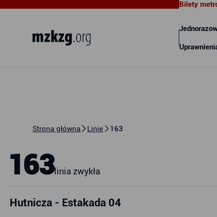
Bilety metr
Metropolitalny Związek
Komunikacyjny Zatoki Gdańskiej
Jednorazow
Uprawnieni
Strona główna
Linie
163
163
linia zwykła
Hutnicza - Estakada 04