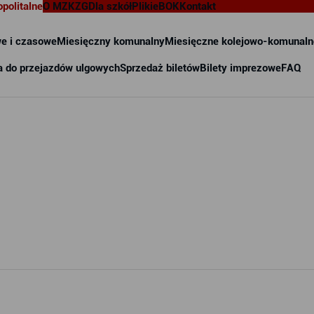
opolitalne
O MZKZG
Dla szkół
Pliki
eBOK
Kontakt
e i czasowe
Miesięczny komunalny
Miesięczne kolejowo-komunaln
a do przejazdów ulgowych
Sprzedaż biletów
Bilety imprezowe
FAQ