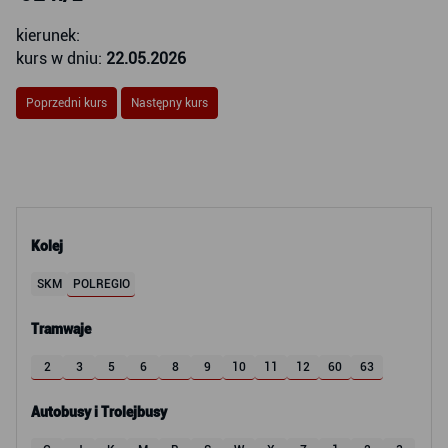
kierunek:
kurs w dniu:
22.05.2026
Poprzedni kurs
Następny kurs
Kolej
SKM
POLREGIO
Tramwaje
2
3
5
6
8
9
10
11
12
60
63
Autobusy i Trolejbusy