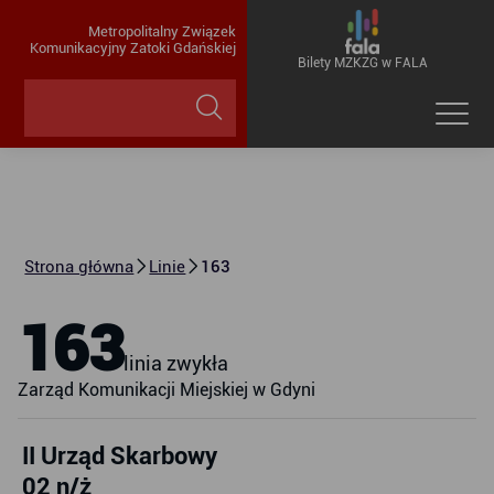
Metropolitalny Związek
Komunikacyjny Zatoki Gdańskiej
Bilety MZKZG w FALA
Strona główna
Linie
163
163
linia zwykła
Zarząd Komunikacji Miejskiej w Gdyni
II Urząd Skarbowy
02 n/ż