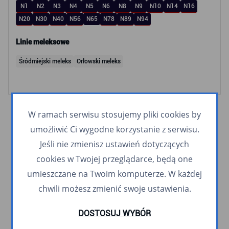
N1
N2
N3
N4
N5
N6
N8
N9
N10
N14
N16
N20
N30
N40
N56
N65
N78
N89
N94
Linie meleksowe
Śródmiejski meleks
Orłowski meleks
W ramach serwisu stosujemy pliki cookies by
umożliwić Ci wygodne korzystanie z serwisu.
Jeśli nie zmienisz ustawień dotyczących
cookies w Twojej przeglądarce, będą one
umieszczane na Twoim komputerze. W każdej
chwili możesz zmienić swoje ustawienia.
DOSTOSUJ WYBÓR