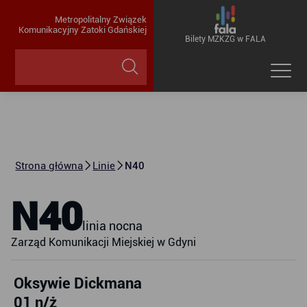
Metropolitalny Związek
Komunikacyjny Zatoki Gdańskiej
Bilety MZKZG w FALA
Strona główna
Linie
N40
N40
linia nocna
Zarząd Komunikacji Miejskiej w Gdyni
Oksywie Dickmana
01 n/ż