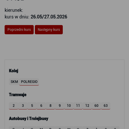
kierunek:
kurs w dniu:
26.05/27.05.2026
Poprzedni kurs
Następny kurs
Kolej
SKM
POLREGIO
Tramwaje
2
3
5
6
8
9
10
11
12
60
63
Autobusy i Trolejbusy