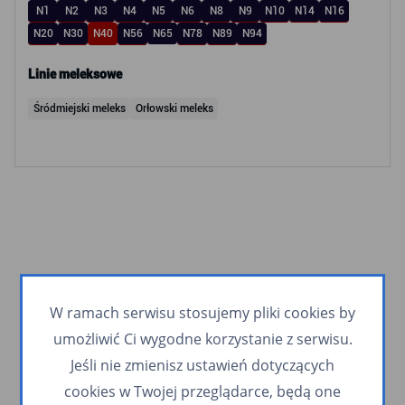
N1
N2
N3
N4
N5
N6
N8
N9
N10
N14
N16
N20
N30
N40
N56
N65
N78
N89
N94
Linie meleksowe
Śródmiejski meleks
Orłowski meleks
W ramach serwisu stosujemy pliki cookies by
umożliwić Ci wygodne korzystanie z serwisu.
Jeśli nie zmienisz ustawień dotyczących
cookies w Twojej przeglądarce, będą one