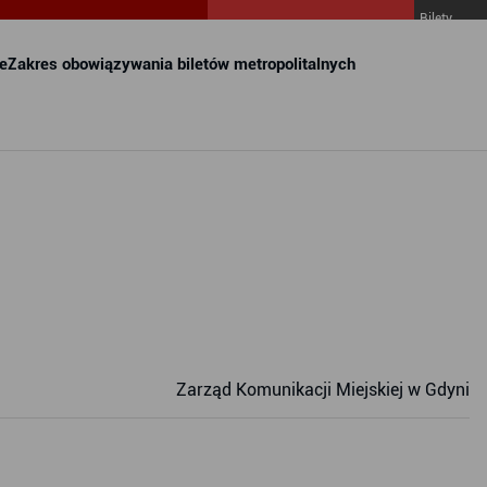
Bilety
MZKZG w
FALA
e
Zakres obowiązywania biletów metropolitalnych
Zarząd Komunikacji Miejskiej w Gdyni