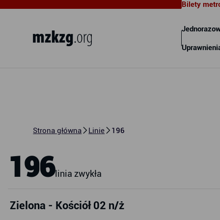
Bilety metr
Metropolitalny Związek
Komunikacyjny Zatoki Gdańskiej
Jednorazow
Uprawnieni
Strona główna
Linie
196
196
linia zwykła
Zielona - Kościół 02 n/ż