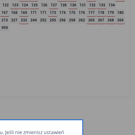
122
123
124
125
126
127
128
130
131
132
133
134
167
168
169
171
171
173
174
175
176
177
178
179
180
213
227
232
244
252
255
256
258
262
265
267
268
269
959
 Jeśli nie zmienisz ustawień