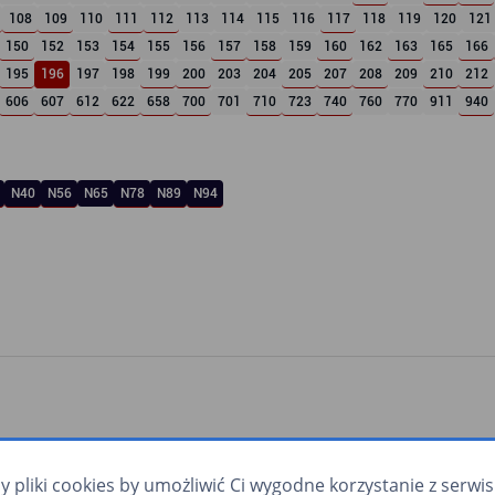
108
109
110
111
112
113
114
115
116
117
118
119
120
121
150
152
153
154
155
156
157
158
159
160
162
163
165
166
195
196
197
198
199
200
203
204
205
207
208
209
210
212
606
607
612
622
658
700
701
710
723
740
760
770
911
940
N40
N56
N65
N78
N89
N94
pliki cookies by umożliwić Ci wygodne korzystanie z serwisu.