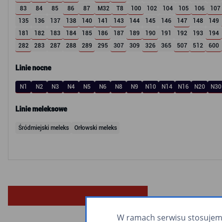
83
84
85
86
87
M32
T8
100
102
104
105
106
107
135
136
137
138
140
141
143
144
145
146
147
148
149
181
182
183
184
185
186
187
189
190
191
192
193
194
282
283
287
288
289
295
307
309
326
365
507
512
600
Linie nocne
N1
N2
N3
N4
N5
N6
N8
N9
N10
N14
N16
N20
N30
Linie meleksowe
Śródmiejski meleks
Orłowski meleks
W ramach serwisu stosujemy 