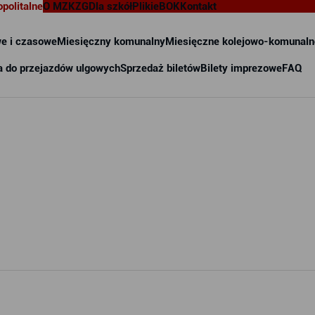
opolitalne
O MZKZG
Dla szkół
Pliki
eBOK
Kontakt
e i czasowe
Miesięczny komunalny
Miesięczne kolejowo-komunaln
a do przejazdów ulgowych
Sprzedaż biletów
Bilety imprezowe
FAQ