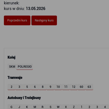
kierunek:
kurs w dniu:
13.05.2026
Poprzedni kurs
Następny kurs
Kolej
SKM
POLREGIO
Tramwaje
2
3
5
6
8
9
10
11
12
60
63
Autobusy i Trolejbusy
G
J
K
M
R
S
W
X
Z
1
2
3
4