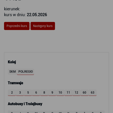
kierunek:
kurs w dniu:
22.05.2026
Poprzedni kurs
Następny kurs
Kolej
SKM
POLREGIO
Tramwaje
2
3
5
6
8
9
10
11
12
60
63
Autobusy i Trolejbusy