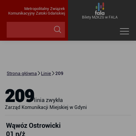
Metropolitalny Związek
Komunikacyjny Zatoki Gdańskiej
Bilety MZKZG w FALA
Strona główna
Linie
209
209
linia zwykła
Zarząd Komunikacji Miejskiej w Gdyni
Wąwóz Ostrowicki
01 n/ż