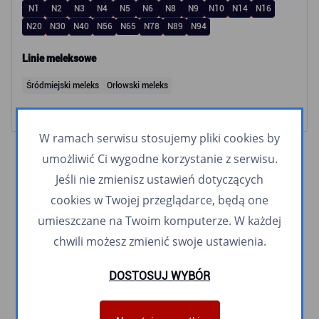
N1
N2
N3
N4
N5
N6
N8
N9
N10
N14
N16
N20
N30
N40
N56
N65
N78
N89
N94
Linie meleksowe
Śródmiejski meleks
Orłowski meleks
W ramach serwisu stosujemy pliki cookies by
umożliwić Ci wygodne korzystanie z serwisu.
Jeśli nie zmienisz ustawień dotyczących
cookies w Twojej przeglądarce, będą one
umieszczane na Twoim komputerze. W każdej
chwili możesz zmienić swoje ustawienia.
DOSTOSUJ WYBÓR