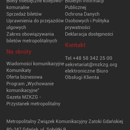
Bilety miesięczne kolejowo-
Biuletyn Informacji
komunalne
Publicznej
Sprzedaż biletów
Ochrona Danych
Uprawnienia do przejazdów
Osobowych i Polityka
ulgowych
prywatności
Zakres obowiązywania
Deklaracja dostępności
biletów metropolitalnych
Kontakt
Na skróty
Tel.
+48 58 342 25 00
Wiadomości komunikacyjne
sekretariat@mzkzg.org
Komunikaty
elektroniczne Biuro
Oferta biznesowa
Obsługi Klienta
Program „Wychowanie
komunikacyjne”
Gazeta MZKZG -
Przystanek metropolitalny
Metropolitalny Związek Komunikacyjny Zatoki Gdańskiej
80-247 Gdańsk, ul. Sobótki 9