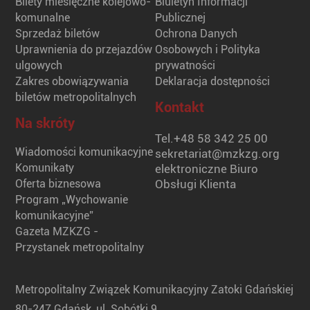
Bilety miesięczne kolejowo-
Biuletyn Informacji
komunalne
Publicznej
Sprzedaż biletów
Ochrona Danych
Uprawnienia do przejazdów
Osobowych i Polityka
ulgowych
prywatności
Zakres obowiązywania
Deklaracja dostępności
biletów metropolitalnych
Kontakt
Na skróty
Tel.
+48 58 342 25 00
Wiadomości komunikacyjne
sekretariat@mzkzg.org
Komunikaty
elektroniczne Biuro
Oferta biznesowa
Obsługi Klienta
Program „Wychowanie
komunikacyjne”
Gazeta MZKZG -
Przystanek metropolitalny
Metropolitalny Związek Komunikacyjny Zatoki Gdańskiej
80-247 Gdańsk, ul. Sobótki 9