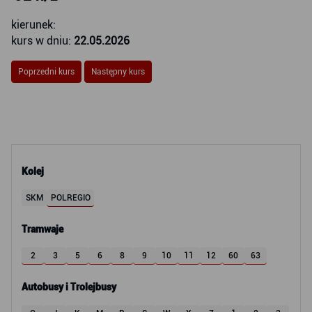
kierunek:
kurs w dniu:
22.05.2026
Poprzedni kurs
Następny kurs
Kolej
SKM
POLREGIO
Tramwaje
2
3
5
6
8
9
10
11
12
60
63
Autobusy i Trolejbusy