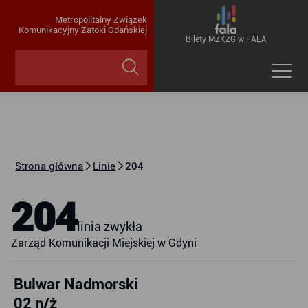
Metropolitalny Związek
Komunikacyjny Zatoki Gdańskiej
Bilety MZKZG w FALA
Strona główna
Linie
204
204
linia zwykła
Zarząd Komunikacji Miejskiej w Gdyni
Bulwar Nadmorski
02 n/ż