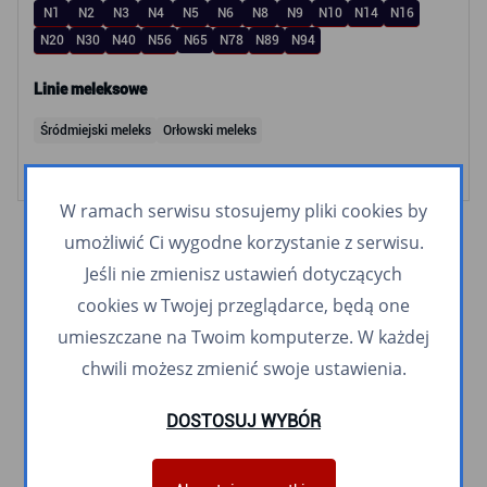
N1
N2
N3
N4
N5
N6
N8
N9
N10
N14
N16
N20
N30
N40
N56
N65
N78
N89
N94
Linie meleksowe
Śródmiejski meleks
Orłowski meleks
W ramach serwisu stosujemy pliki cookies by
umożliwić Ci wygodne korzystanie z serwisu.
Jeśli nie zmienisz ustawień dotyczących
cookies w Twojej przeglądarce, będą one
umieszczane na Twoim komputerze. W każdej
chwili możesz zmienić swoje ustawienia.
DOSTOSUJ WYBÓR