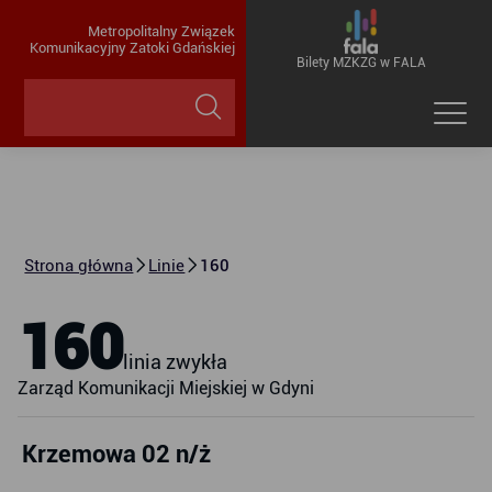
Metropolitalny Związek
Komunikacyjny Zatoki Gdańskiej
Bilety MZKZG w FALA
Strona główna
Linie
160
160
linia zwykła
Zarząd Komunikacji Miejskiej w Gdyni
Krzemowa 02 n/ż