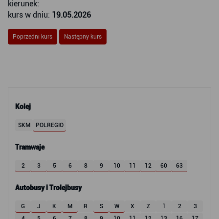
kierunek:
kurs w dniu:
19.05.2026
Poprzedni kurs
Następny kurs
Kolej
SKM
POLREGIO
Tramwaje
2
3
5
6
8
9
10
11
12
60
63
Autobusy i Trolejbusy
G
J
K
M
R
S
W
X
Z
1
2
3
4
5
6
7
8
9
10
11
12
13
16
17