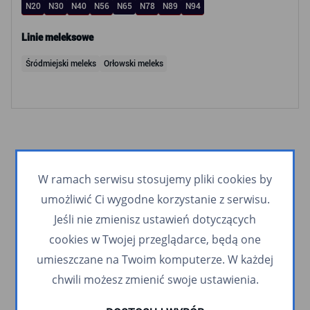
N20
N30
N40
N56
N65
N78
N89
N94
Linie meleksowe
Śródmiejski meleks
Orłowski meleks
W ramach serwisu stosujemy pliki cookies by
umożliwić Ci wygodne korzystanie z serwisu.
Jeśli nie zmienisz ustawień dotyczących
cookies w Twojej przeglądarce, będą one
umieszczane na Twoim komputerze. W każdej
chwili możesz zmienić swoje ustawienia.