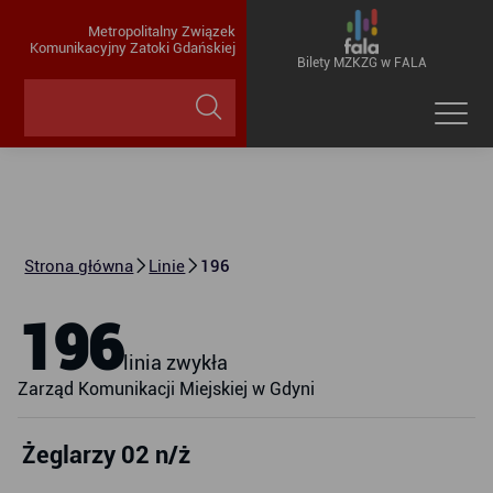
Metropolitalny Związek
Komunikacyjny Zatoki Gdańskiej
Bilety MZKZG w FALA
Strona główna
Linie
196
196
linia zwykła
Zarząd Komunikacji Miejskiej w Gdyni
Żeglarzy 02 n/ż