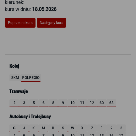
kierunek:
kurs w dniu:
18.05.2026
Poprzedni kurs
Następny kurs
Kolej
SKM
POLREGIO
Tramwaje
2
3
5
6
8
9
10
11
12
60
63
Autobusy i Trolejbusy
G
J
K
M
R
S
W
X
Z
1
2
3
4
5
6
7
8
9
10
11
12
13
16
17