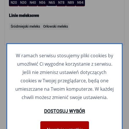
N20
N30
N40
N56
N65
N78
N89
N94
Linie meleksowe
Śródmiejski meleks
Orłowski meleks
W ramach serwisu stosujemy pliki cookies by
umożliwić Ci wygodne korzystanie z serwisu.
Jeśli nie zmienisz ustawień dotyczących
cookies w Twojej przeglądarce, będą one
umieszczane na Twoim komputerze. W każdej
chwili możesz zmienić swoje ustawienia.
DOSTOSUJ WYBÓR