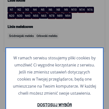
Linie nocne
N1
N2
N3
N4
N5
N6
N8
N9
N10
N14
N16
N20
N30
N40
N56
N65
N78
N89
N94
Linie meleksowe
Śródmiejski meleks
Orłowski meleks
W ramach serwisu stosujemy pliki cookies by
umożliwić Ci wygodne korzystanie z serwisu.
Jeśli nie zmienisz ustawień dotyczących
cookies w Twojej przeglądarce, będą one
umieszczane na Twoim komputerze. W każdej
chwili możesz zmienić swoje ustawienia.
DOSTOSUJ WYBÓR