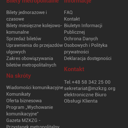
Bilety metropolitalne
Informacje
Bilety jednorazowe i
FAQ
czasowe
Kontakt
Bilety miesięczne kolejowo-
Biuletyn Informacji
komunalne
Publicznej
Sprzedaż biletów
Ochrona Danych
Uprawnienia do przejazdów
Osobowych i Polityka
ulgowych
prywatności
Zakres obowiązywania
Deklaracja dostępności
biletów metropolitalnych
Kontakt
Na skróty
Tel.
+48 58 342 25 00
Wiadomości komunikacyjne
sekretariat@mzkzg.org
Komunikaty
elektroniczne Biuro
Oferta biznesowa
Obsługi Klienta
Program „Wychowanie
komunikacyjne”
Gazeta MZKZG -
Przystanek metropolitalny