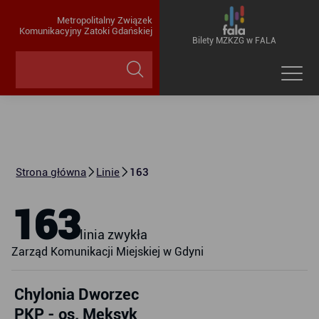
Metropolitalny Związek
Komunikacyjny Zatoki Gdańskiej
Bilety MZKZG w FALA
Strona główna
Linie
163
163
linia zwykła
Zarząd Komunikacji Miejskiej w Gdyni
Chylonia Dworzec
PKP - os. Meksyk