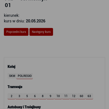
01
kierunek:
kurs w dniu:
20.05.2026
Poprzedni kurs
Następny kurs
Kolej
SKM
POLREGIO
Tramwaje
2
3
5
6
8
9
10
11
12
60
63
Autobusy i Trolejbusy