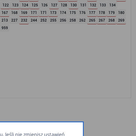
122
123
124
125
126
127
128
130
131
132
133
134
167
168
169
171
171
173
174
175
176
177
178
179
180
213
227
232
244
252
255
256
258
262
265
267
268
269
959
 Jeśli nie zmienisz ustawień