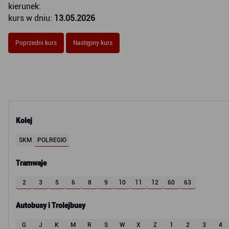
kierunek:
kurs w dniu:
13.05.2026
Poprzedni kurs
Następny kurs
Kolej
SKM
POLREGIO
Tramwaje
2
3
5
6
8
9
10
11
12
60
63
Autobusy i Trolejbusy
G
J
K
M
R
S
W
X
Z
1
2
3
4