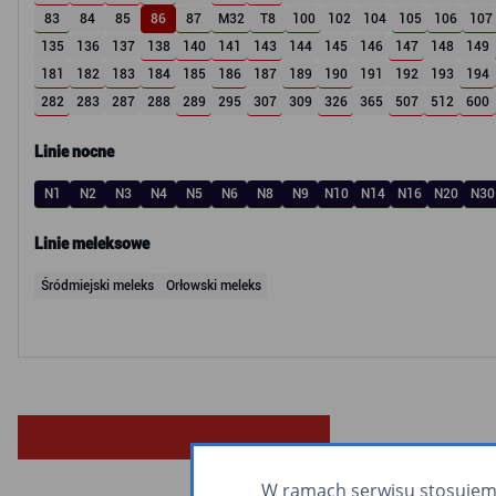
83
84
85
86
87
M32
T8
100
102
104
105
106
107
135
136
137
138
140
141
143
144
145
146
147
148
149
181
182
183
184
185
186
187
189
190
191
192
193
194
282
283
287
288
289
295
307
309
326
365
507
512
600
Linie nocne
N1
N2
N3
N4
N5
N6
N8
N9
N10
N14
N16
N20
N30
Linie meleksowe
Śródmiejski meleks
Orłowski meleks
W ramach serwisu stosujemy 