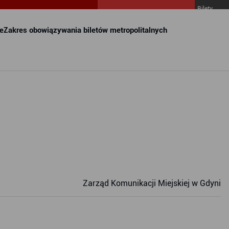
Bilety
MZKZG w
FALA
e
Zakres obowiązywania biletów metropolitalnych
Zarząd Komunikacji Miejskiej w Gdyni