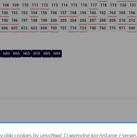
108
109
110
111
112
113
114
115
116
117
118
119
120
121
150
152
153
154
155
156
157
158
159
160
162
163
165
166
195
196
197
198
199
200
203
204
205
207
208
209
210
212
606
607
612
622
658
700
701
710
723
740
760
770
911
940
N40
N56
N65
N78
N89
N94
pliki cookies by umożliwić Ci wygodne korzystanie z serwisu.