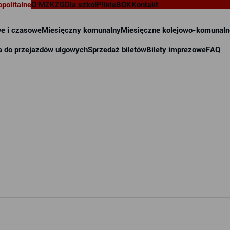
opolitalne
O MZKZG
Dla szkół
Pliki
eBOK
Kontakt
e i czasowe
Miesięczny komunalny
Miesięczne kolejowo-komunaln
a do przejazdów ulgowych
Sprzedaż biletów
Bilety imprezowe
FAQ