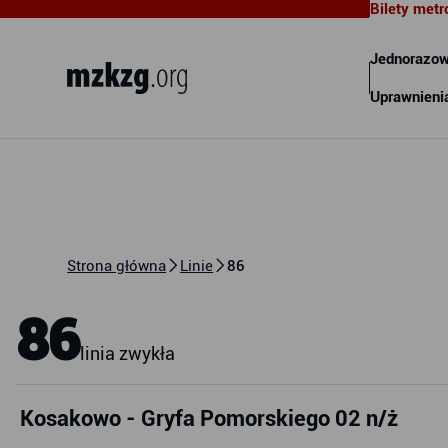
Bilety metr
Metropolitalny Związek
Komunikacyjny Zatoki Gdańskiej
Jednorazow
Uprawnieni
Strona główna
Linie
86
86
linia zwykła
Kosakowo - Gryfa Pomorskiego 02 n/ż