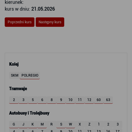
kierunek:
kurs w dniu:
21.05.2026
Poprzedni kurs
Następny kurs
Kolej
SKM
POLREGIO
Tramwaje
2
3
5
6
8
9
10
11
12
60
63
Autobusy i Trolejbusy
G
J
K
M
R
S
W
X
Z
1
2
3
4
5
6
7
8
9
10
11
12
13
16
17