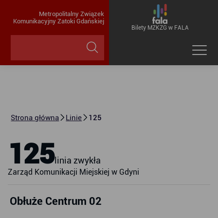
Metropolitalny Związek
Komunikacyjny Zatoki Gdańskiej
Bilety MZKZG w FALA
Strona główna
Linie
125
125
linia zwykła
Zarząd Komunikacji Miejskiej w Gdyni
Obłuże Centrum 02