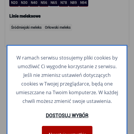
N20
N30
N40
N56
N65
N78
N89
N94
Linie meleksowe
Śródmiejski meleks
Orłowski meleks
W ramach serwisu stosujemy pliki cookies by
umożliwić Ci wygodne korzystanie z serwisu.
Jeśli nie zmienisz ustawień dotyczących
cookies w Twojej przeglądarce, będą one
umieszczane na Twoim komputerze. W każdej
chwili możesz zmienić swoje ustawienia.
DOSTOSUJ WYBÓR