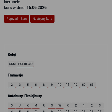
kierunek:
kurs w dniu:
15.06.2026
Poprzedni kurs
Następny kurs
Kolej
SKM
POLREGIO
Tramwaje
2
3
5
6
8
9
10
11
12
60
63
Autobusy i Trolejbusy
G
J
K
M
R
S
W
X
Z
1
2
3
4
5
6
7
8
9
10
11
12
13
16
17