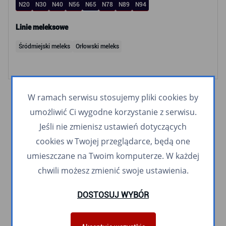
N20
N30
N40
N56
N65
N78
N89
N94
Linie meleksowe
Śródmiejski meleks
Orłowski meleks
W ramach serwisu stosujemy pliki cookies by
umożliwić Ci wygodne korzystanie z serwisu.
Jeśli nie zmienisz ustawień dotyczących
cookies w Twojej przeglądarce, będą one
umieszczane na Twoim komputerze. W każdej
chwili możesz zmienić swoje ustawienia.
DOSTOSUJ WYBÓR