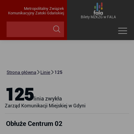
Metropolitalny Związek
Komunikacyjny Zatoki Gdańskiej
Bilety MZKZG w FALA
Strona główna
Linie
125
125
linia zwykła
Zarząd Komunikacji Miejskiej w Gdyni
Obłuże Centrum 02