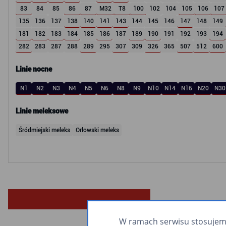
83
84
85
86
87
M32
T8
100
102
104
105
106
107
135
136
137
138
140
141
143
144
145
146
147
148
149
181
182
183
184
185
186
187
189
190
191
192
193
194
282
283
287
288
289
295
307
309
326
365
507
512
600
Linie nocne
N1
N2
N3
N4
N5
N6
N8
N9
N10
N14
N16
N20
N30
Linie meleksowe
Śródmiejski meleks
Orłowski meleks
W ramach serwisu stosujemy 