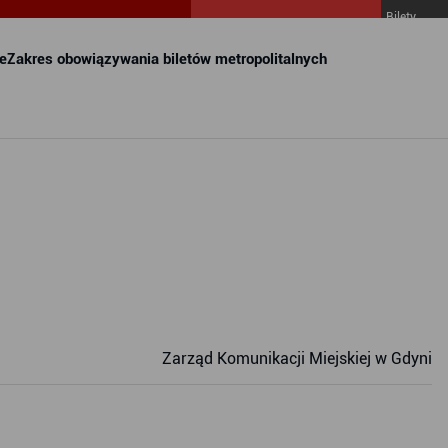
Bilety
MZKZG w
FALA
e
Zakres obowiązywania biletów metropolitalnych
Zarząd Komunikacji Miejskiej w Gdyni