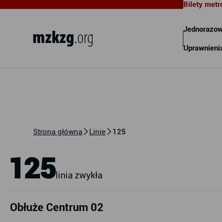
Bilety metr
Metropolitalny Związek
Komunikacyjny Zatoki Gdańskiej
Jednorazow
Uprawnieni
Strona główna
Linie
125
125
linia zwykła
Obłuże Centrum 02