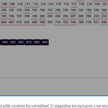
108
109
110
111
112
113
114
115
116
117
118
119
120
121
150
152
153
154
155
156
157
158
159
160
162
163
165
166
195
196
197
198
199
200
203
204
205
207
208
209
210
212
606
607
612
622
658
700
701
710
723
740
760
770
911
940
N40
N56
N65
N78
N89
N94
pliki cookies by umożliwić Ci wygodne korzystanie z serwisu.