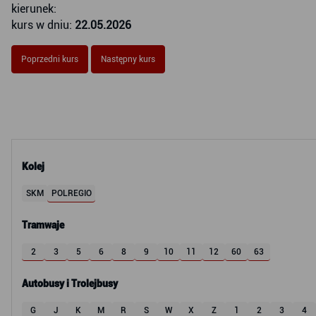
kierunek:
kurs w dniu:
22.05.2026
Poprzedni kurs
Następny kurs
Kolej
SKM
POLREGIO
Tramwaje
2
3
5
6
8
9
10
11
12
60
63
Autobusy i Trolejbusy
G
J
K
M
R
S
W
X
Z
1
2
3
4