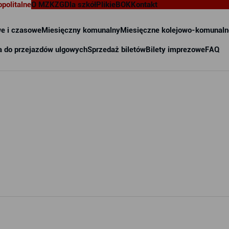
opolitalne
O MZKZG
Dla szkół
Pliki
eBOK
Kontakt
e i czasowe
Miesięczny komunalny
Miesięczne kolejowo-komunaln
a do przejazdów ulgowych
Sprzedaż biletów
Bilety imprezowe
FAQ