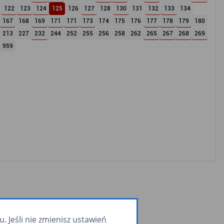
122
123
124
125
126
127
128
130
131
132
133
134
167
168
169
171
171
173
174
175
176
177
178
179
180
213
227
232
244
252
255
256
258
262
265
267
268
269
959
 Jeśli nie zmienisz ustawień