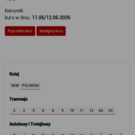
kierunek:
kurs w dniu:
11.06/12.06.2026
Poprzedni kurs
Następny kurs
Kolej
SKM
POLREGIO
Tramwaje
2
3
5
6
8
9
10
11
12
60
63
Autobusy i Trolejbusy