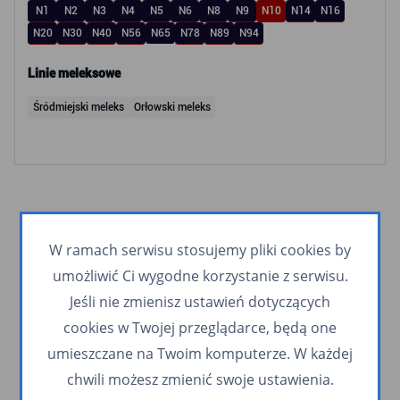
N1
N2
N3
N4
N5
N6
N8
N9
N10
N14
N16
N20
N30
N40
N56
N65
N78
N89
N94
Linie meleksowe
Śródmiejski meleks
Orłowski meleks
W ramach serwisu stosujemy pliki cookies by
umożliwić Ci wygodne korzystanie z serwisu.
Jeśli nie zmienisz ustawień dotyczących
cookies w Twojej przeglądarce, będą one
umieszczane na Twoim komputerze. W każdej
chwili możesz zmienić swoje ustawienia.