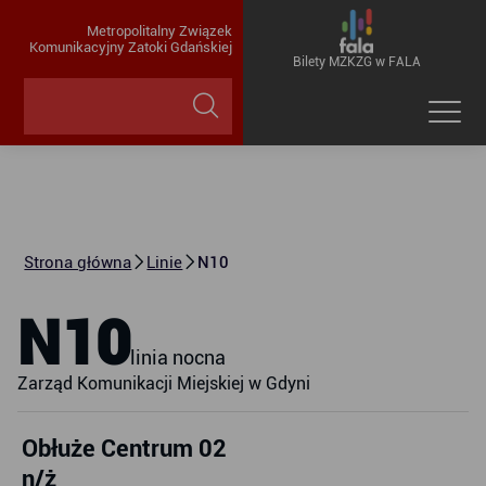
Metropolitalny Związek
Komunikacyjny Zatoki Gdańskiej
Bilety MZKZG w FALA
Strona główna
Linie
N10
N10
linia nocna
Zarząd Komunikacji Miejskiej w Gdyni
Obłuże Centrum 02
n/ż