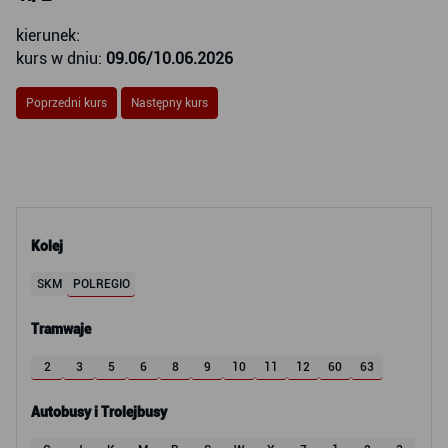
kierunek:
kurs w dniu:
09.06/10.06.2026
Poprzedni kurs
Następny kurs
Kolej
SKM
POLREGIO
Tramwaje
2
3
5
6
8
9
10
11
12
60
63
Autobusy i Trolejbusy