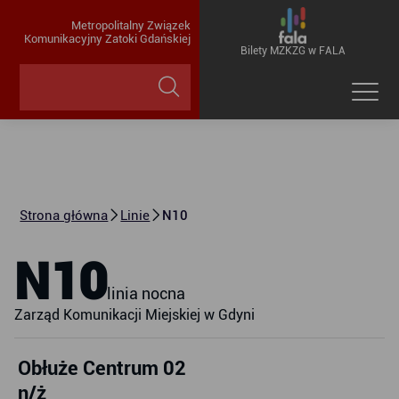
Metropolitalny Związek
Komunikacyjny Zatoki Gdańskiej
Bilety MZKZG w FALA
Strona główna
Linie
N10
N10
linia nocna
Zarząd Komunikacji Miejskiej w Gdyni
Obłuże Centrum 02
n/ż