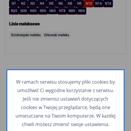
N1
N2
N3
N4
N5
N6
N8
N9
N10
N14
N16
N20
N30
N40
N56
N65
N78
N89
N94
Linie meleksowe
Śródmiejski meleks
Orłowski meleks
W ramach serwisu stosujemy pliki cookies by
umożliwić Ci wygodne korzystanie z serwisu.
Jeśli nie zmienisz ustawień dotyczących
cookies w Twojej przeglądarce, będą one
umieszczane na Twoim komputerze. W każdej
chwili możesz zmienić swoje ustawienia.