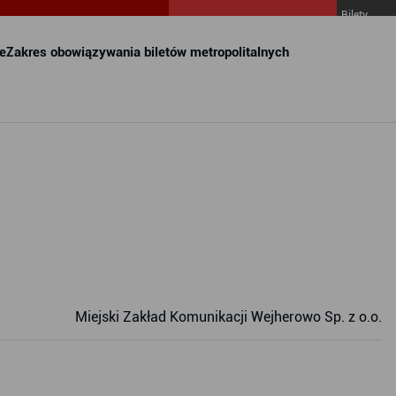
Bilety
MZKZG w
FALA
e
Zakres obowiązywania biletów metropolitalnych
Miejski Zakład Komunikacji Wejherowo Sp. z o.o.