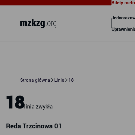
Bilety metr
Metropolitalny Związek
Komunikacyjny Zatoki Gdańskiej
Jednorazow
Uprawnieni
Strona główna
Linie
18
18
linia zwykła
Reda Trzcinowa 01