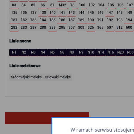
83
84
85
86
87
M32
T8
100
102
104
105
106
107
135
136
137
138
140
141
143
144
145
146
147
148
149
181
182
183
184
185
186
187
189
190
191
192
193
194
282
283
287
288
289
295
307
309
326
365
507
512
600
Linie nocne
N1
N2
N3
N4
N5
N6
N8
N9
N10
N14
N16
N20
N30
Linie meleksowe
Śródmiejski meleks
Orłowski meleks
W ramach serwisu stosujemy 