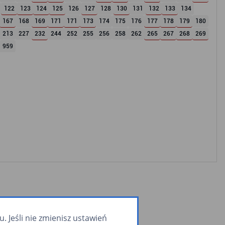
122
123
124
125
126
127
128
130
131
132
133
134
167
168
169
171
171
173
174
175
176
177
178
179
180
213
227
232
244
252
255
256
258
262
265
267
268
269
959
 Jeśli nie zmienisz ustawień