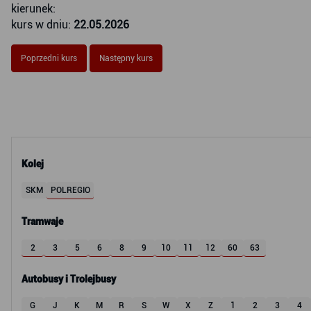
kierunek:
kurs w dniu:
22.05.2026
Poprzedni kurs
Następny kurs
Kolej
SKM
POLREGIO
Tramwaje
2
3
5
6
8
9
10
11
12
60
63
Autobusy i Trolejbusy
G
J
K
M
R
S
W
X
Z
1
2
3
4