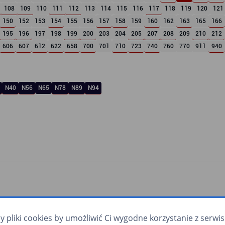
108
109
110
111
112
113
114
115
116
117
118
119
120
121
150
152
153
154
155
156
157
158
159
160
162
163
165
166
195
196
197
198
199
200
203
204
205
207
208
209
210
212
606
607
612
622
658
700
701
710
723
740
760
770
911
940
N40
N56
N65
N78
N89
N94
pliki cookies by umożliwić Ci wygodne korzystanie z serwisu.