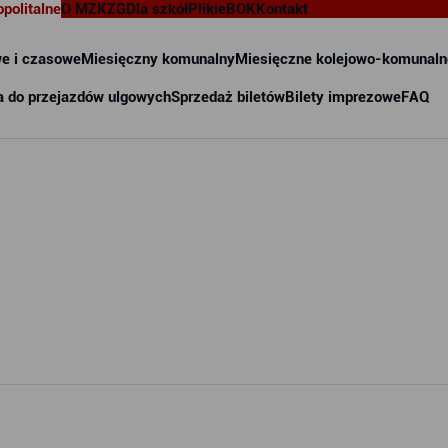
opolitalne
O MZKZG
Dla szkół
Pliki
eBOK
Kontakt
e i czasowe
Miesięczny komunalny
Miesięczne kolejowo-komunaln
a do przejazdów ulgowych
Sprzedaż biletów
Bilety imprezowe
FAQ