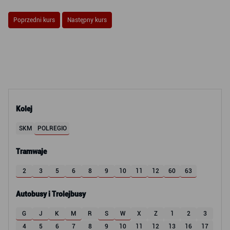
Poprzedni kurs
Następny kurs
Kolej
SKM
POLREGIO
Tramwaje
2
3
5
6
8
9
10
11
12
60
63
Autobusy i Trolejbusy
G
J
K
M
R
S
W
X
Z
1
2
3
4
5
6
7
8
9
10
11
12
13
16
17