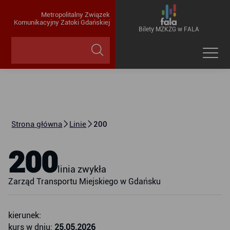
Metropolitalny Związek
Komunikacyjny Zatoki Gdańskiej
Bilety MZKZG w FALA
Strona główna
Linie
200
200
linia zwykła
Zarząd Transportu Miejskiego w Gdańsku
kierunek:
kurs w dniu:
25.05.2026