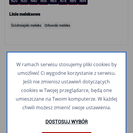
N20
N30
N40
N56
N65
N78
N89
N94
Linie meleksowe
Śródmiejski meleks
Orłowski meleks
W ramach serwisu stosujemy pliki cookies by
umożliwić Ci wygodne korzystanie z serwisu.
Jeśli nie zmienisz ustawień dotyczących
cookies w Twojej przeglądarce, będą one
umieszczane na Twoim komputerze. W każdej
chwili możesz zmienić swoje ustawienia.
DOSTOSUJ WYBÓR