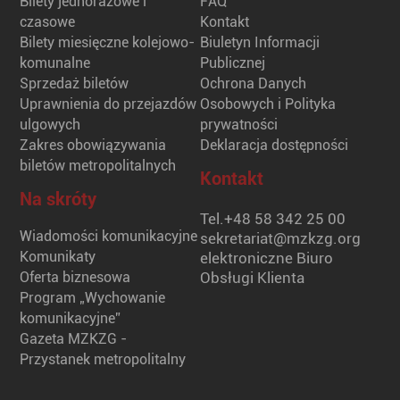
Bilety jednorazowe i
FAQ
czasowe
Kontakt
Bilety miesięczne kolejowo-
Biuletyn Informacji
komunalne
Publicznej
Sprzedaż biletów
Ochrona Danych
Uprawnienia do przejazdów
Osobowych i Polityka
ulgowych
prywatności
Zakres obowiązywania
Deklaracja dostępności
biletów metropolitalnych
Kontakt
Na skróty
Tel.
+48 58 342 25 00
Wiadomości komunikacyjne
sekretariat@mzkzg.org
Komunikaty
elektroniczne Biuro
Oferta biznesowa
Obsługi Klienta
Program „Wychowanie
komunikacyjne”
Gazeta MZKZG -
Przystanek metropolitalny