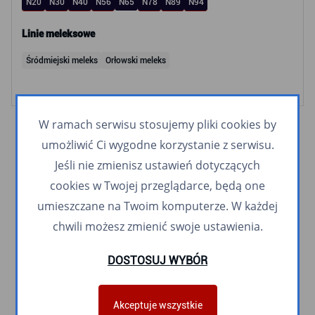
N20
N30
N40
N56
N65
N78
N89
N94
Linie meleksowe
Śródmiejski meleks
Orłowski meleks
W ramach serwisu stosujemy pliki cookies by
umożliwić Ci wygodne korzystanie z serwisu.
Jeśli nie zmienisz ustawień dotyczących
cookies w Twojej przeglądarce, będą one
umieszczane na Twoim komputerze. W każdej
chwili możesz zmienić swoje ustawienia.
DOSTOSUJ WYBÓR
Akceptuje wszystkie