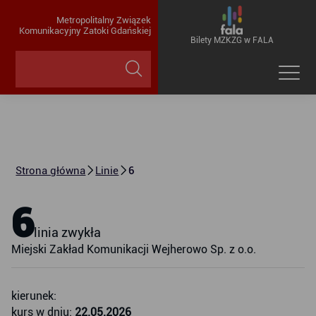
Metropolitalny Związek
Komunikacyjny Zatoki Gdańskiej
Bilety MZKZG w FALA
Strona główna
Linie
6
6
linia zwykła
Miejski Zakład Komunikacji Wejherowo Sp. z o.o.
kierunek:
kurs w dniu:
22.05.2026