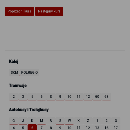
Poprzedni kurs
Następny kurs
Kolej
SKM
POLREGIO
Tramwaje
2
3
5
6
8
9
10
11
12
60
63
Autobusy i Trolejbusy
G
J
K
M
R
S
W
X
Z
1
2
3
4
5
6
7
8
9
10
11
12
13
16
17