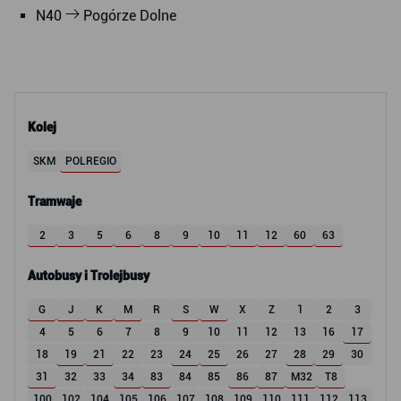
N40
Pogórze Dolne
Kolej
SKM
POLREGIO
Tramwaje
2
3
5
6
8
9
10
11
12
60
63
Autobusy i Trolejbusy
G
J
K
M
R
S
W
X
Z
1
2
3
4
5
6
7
8
9
10
11
12
13
16
17
18
19
21
22
23
24
25
26
27
28
29
30
31
32
33
34
83
84
85
86
87
M32
T8
100
102
104
105
106
107
108
109
110
111
112
113