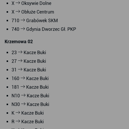
X
Oksywie Dolne
X
Obłuże Centrum
710
Grabówek SKM
740
Gdynia Dworzec Gł. PKP
Krzemowa 02
23
Kacze Buki
27
Kacze Buki
31
Kacze Buki
160
Kacze Buki
181
Kacze Buki
N10
Kacze Buki
N30
Kacze Buki
K
Kacze Buki
R
Kacze Buki