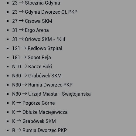
23
Stocznia Gdynia
23
Gdynia Dworzec Gł. PKP
27
Cisowa SKM
31
Ergo Arena
31
Orłowo SKM - "Klif
121
Redłowo Szpital
181
Sopot Reja
N10
Kacze Buki
N30
Grabówek SKM
N30
Rumia Dworzec PKP
N30
Urząd Miasta - Świętojańska
K
Pogórze Górne
K
Obłuże Maciejewicza
K
Grabówek SKM
R
Rumia Dworzec PKP