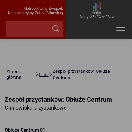
Metropolitalny Związek
Komunikacyjny Zatoki Gdańskiej
Bilety MZKZG w FALA
Zespół przystanków: Obłuże
Strona
Linie
główna
Centrum
Zespół przystanków: Obłuże Centrum
Stanowiska przystankowe
Obłuże Centrum 01