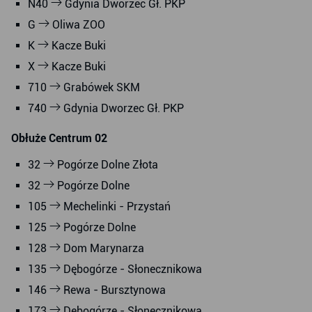
N40
Gdynia Dworzec Gł. PKP
G
Oliwa ZOO
K
Kacze Buki
X
Kacze Buki
710
Grabówek SKM
740
Gdynia Dworzec Gł. PKP
Obłuże Centrum 02
32
Pogórze Dolne Złota
32
Pogórze Dolne
105
Mechelinki - Przystań
125
Pogórze Dolne
128
Dom Marynarza
135
Dębogórze - Słonecznikowa
146
Rewa - Bursztynowa
173
Dębogórze - Słonecznikowa