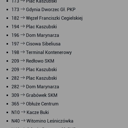
173
Plac Kaszubski
173
Gdynia Dworzec Gł. PKP
182
Węzeł Franciszki Cegielskiej
194
Plac Kaszubski
196
Dom Marynarza
197
Cisowa Sibeliusa
198
Terminal Kontenerowy
209
Redłowo SKM
209
Plac Kaszubski
282
Plac Kaszubski
282
Dom Marynarza
309
Grabówek SKM
365
Obłuże Centrum
N10
Kacze Buki
N40
Witomino Leśniczówka