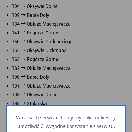
104
Oksywie Dolne
109
Babie Doły
134
Obłuże Maciejewicza
141
Pogórze Górne
150
Oksywie Godebskiego
152
Oksywie Dickmana
163
Pogórze Górne
182
Obłuże Maciejewicza
196
Babie Doły
197
Obłuże Maciejewicza
198
Oksywie Dolne
198
Stolarska
209
Babie Doły
W ramach serwisu stosujemy pliki cookies by
282
Pogórze Górne
umożliwić Ci wygodne korzystanie z serwisu.
309
Babie Doły Plaża