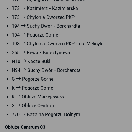
173
Kazimierz - Kazimierska
173
Chylonia Dworzec PKP
194
Suchy Dwór - Borchardta
194
Pogórze Górne
198
Chylonia Dworzec PKP - os. Meksyk
365
Rewa - Bursztynowa
N10
Kacze Buki
N94
Suchy Dwór - Borchardta
G
Pogórze Górne
K
Pogórze Górne
K
Obłuże Maciejewicza
X
Obłuże Centrum
770
Baza na Pogórzu Dolnym
Obłuże Centrum 03