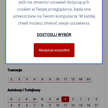
Jeśli nie zmienisz ustawień dotyczących
N40
Pogórze Dolne
cookies w Twojej przeglądarce, będą one
K
Obłuże Maciejewicza
umieszczane na Twoim komputerze. W każdej
X
Oksywie Dolne
chwili możesz zmienić swoje ustawienia.
DOSTOSUJ WYBÓR
Kolej
Akceptuje wszystkie
SKM
POLREGIO
Tramwaje
2
3
5
6
8
9
10
11
12
60
63
Autobusy i Trolejbusy
G
J
K
M
R
S
W
X
Z
1
2
3
4
5
6
7
8
9
10
11
12
13
16
17