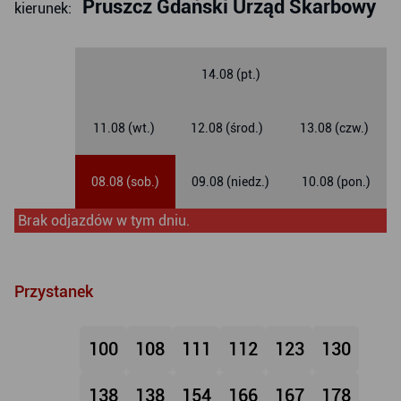
Pruszcz Gdański Urząd Skarbowy
kierunek:
14.08 (pt.)
11.08 (wt.)
12.08 (środ.)
13.08 (czw.)
08.08 (sob.)
09.08 (niedz.)
10.08 (pon.)
Brak odjazdów w tym dniu.
Przystanek
100
108
111
112
123
130
138
138
154
166
167
178