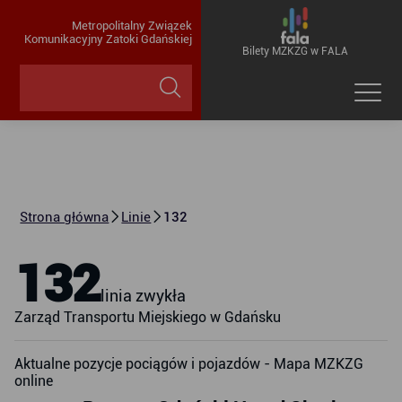
Metropolitalny Związek
Komunikacyjny Zatoki Gdańskiej
Bilety MZKZG w FALA
Strona główna
Linie
132
132
linia zwykła
Zarząd Transportu Miejskiego w Gdańsku
Aktualne pozycje pociągów i pojazdów - Mapa MZKZG
online