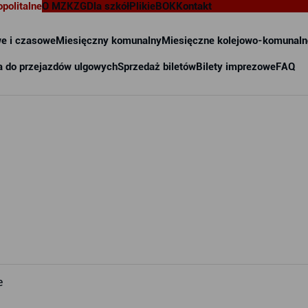
opolitalne
O MZKZG
Dla szkół
Pliki
eBOK
Kontakt
e i czasowe
Miesięczny komunalny
Miesięczne kolejowo-komunaln
a do przejazdów ulgowych
Sprzedaż biletów
Bilety imprezowe
FAQ
e