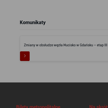
Komunikaty
Zmiany w obsłudze węzła Hucisko w Gdańsku – etap III
Bilety metropolitalne
Na skrót