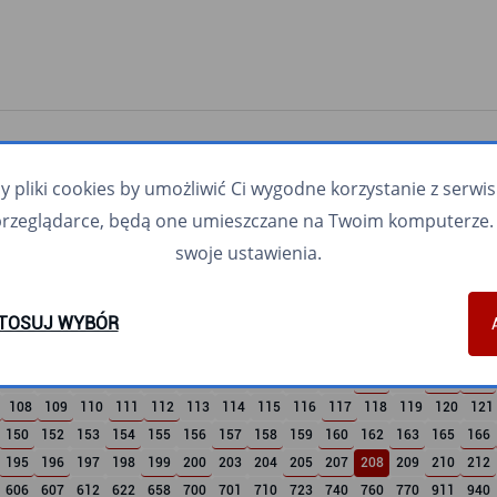
pliki cookies by umożliwić Ci wygodne korzystanie z serwisu.
przeglądarce, będą one umieszczane na Twoim komputerze. 
swoje ustawienia.
TOSUJ WYBÓR
5
6
7
8
9
10
11
12
13
16
17
18
19
21
108
109
110
111
112
113
114
115
116
117
118
119
120
121
150
152
153
154
155
156
157
158
159
160
162
163
165
166
195
196
197
198
199
200
203
204
205
207
208
209
210
212
606
607
612
622
658
700
701
710
723
740
760
770
911
940