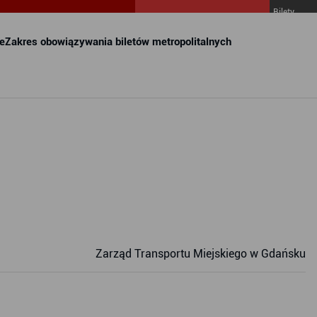
Bilety
MZKZG w
FALA
e
Zakres obowiązywania biletów metropolitalnych
Zarząd Transportu Miejskiego w Gdańsku