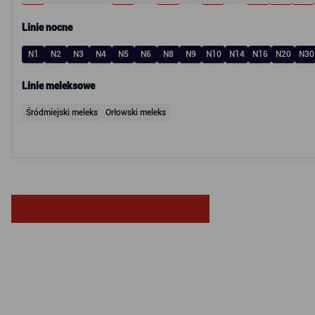
Linie nocne
N1
N2
N3
N4
N5
N6
N8
N9
N10
N14
N16
N20
N30
Linie meleksowe
Śródmiejski meleks
Orłowski meleks