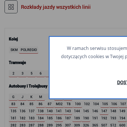
Rozkłady jazdy wszystkich linii
Kolej
W ramach serwisu stosujemy 
SKM
POLREGIO
dotyczących cookies w Twojej 
Tramwaje
2
3
5
6
8
9
10
11
12
60
63
DOS
Autobusy i Trolejbusy
G
J
K
M
R
S
W
X
Z
1
2
3
4
83
84
85
86
87
M32
T8
100
102
104
105
106
107
135
136
137
138
140
141
143
144
145
146
147
148
149
181
182
183
184
185
186
187
189
190
191
192
193
194
282
283
287
288
289
295
307
309
326
365
507
512
600