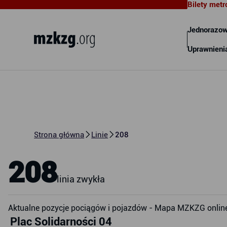
Bilety metr
Metropolitalny Związek
Komunikacyjny Zatoki Gdańskiej
Jednorazow
Uprawnieni
Strona główna
Linie
208
208
linia zwykła
Aktualne pozycje pociągów i pojazdów - Mapa MZKZG onlin
Plac Solidarności 04