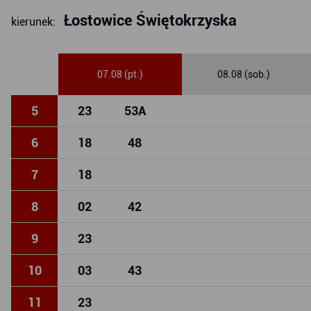
Łostowice Świętokrzyska
kierunek:
07.08 (pt.)
08.08 (sob.)
5
23
53
A
6
18
48
7
18
8
02
42
9
23
10
03
43
11
23