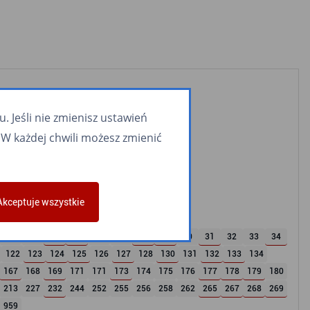
 Jeśli nie zmienisz ustawień
W każdej chwili możesz zmienić
Akceptuje wszystkie
22
23
24
25
26
27
28
29
30
31
32
33
34
122
123
124
125
126
127
128
130
131
132
133
134
167
168
169
171
171
173
174
175
176
177
178
179
180
213
227
232
244
252
255
256
258
262
265
267
268
269
959