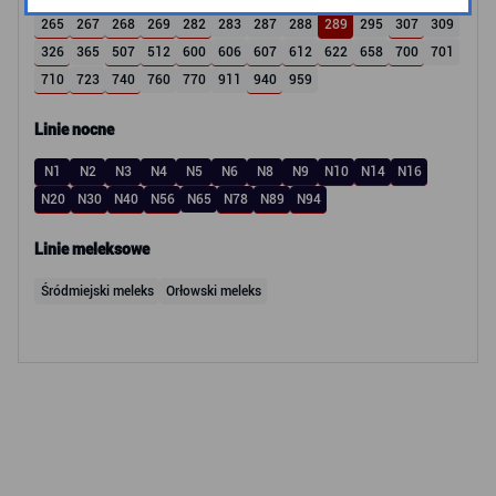
265
267
268
269
282
283
287
288
289
295
307
309
326
365
507
512
600
606
607
612
622
658
700
701
710
723
740
760
770
911
940
959
Linie nocne
N1
N2
N3
N4
N5
N6
N8
N9
N10
N14
N16
N20
N30
N40
N56
N65
N78
N89
N94
Linie meleksowe
Śródmiejski meleks
Orłowski meleks