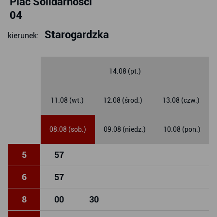
Plac Solidarności
04
Starogardzka
kierunek:
14.08 (pt.)
11.08 (wt.)
12.08 (środ.)
13.08 (czw.)
08.08 (sob.)
09.08 (niedz.)
10.08 (pon.)
5
57
6
57
8
00
30