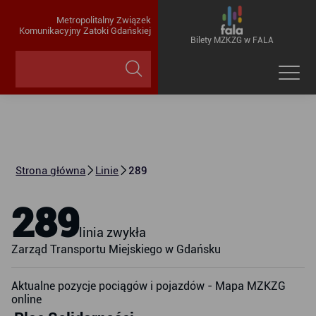
Metropolitalny Związek
Komunikacyjny Zatoki Gdańskiej
Bilety MZKZG w FALA
Strona główna
Linie
289
289
linia zwykła
Zarząd Transportu Miejskiego w Gdańsku
Aktualne pozycje pociągów i pojazdów - Mapa MZKZG
online