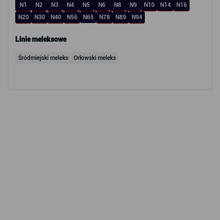
N1
N2
N3
N4
N5
N6
N8
N9
N10
N14
N16
N20
N30
N40
N56
N65
N78
N89
N94
Linie meleksowe
Śródmiejski meleks
Orłowski meleks