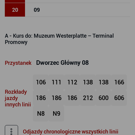
20
09
A
- Kurs do: Muzeum Westerplatte – Terminal
Promowy
Dworzec Główny 08
Przystanek
106
111
112
138
138
166
Rozkłady
186
186
186
212
600
606
jazdy
innych linii
N8
N9
Odjazdy chronologiczne wszystkich linii