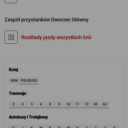
Zespół przystanków
Dworzec Główny
Rozkłady jazdy wszystkich linii
Kolej
SKM
POLREGIO
Tramwaje
2
3
5
6
8
9
10
11
12
60
63
Autobusy i Trolejbusy