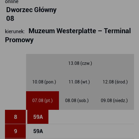
online
Dworzec Główny
08
Muzeum Westerplatte – Terminal
kierunek:
Promowy
13.08 (czw.)
10.08 (pon.)
11.08 (wt.)
12.08 (środ.)
07.08 (pt.)
08.08 (sob.)
09.08 (niedz.)
8
59
A
9
59
A