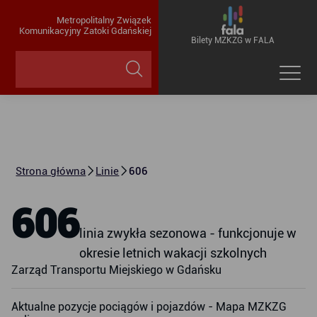
Metropolitalny Związek
Komunikacyjny Zatoki Gdańskiej
Bilety MZKZG w FALA
Strona główna
Linie
606
606
linia zwykła sezonowa - funkcjonuje w
okresie letnich wakacji szkolnych
Zarząd Transportu Miejskiego w Gdańsku
Aktualne pozycje pociągów i pojazdów - Mapa MZKZG