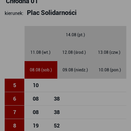
Chłodna 01
Plac Solidarności
kierunek:
14.08 (pt.)
11.08 (wt.)
12.08 (środ.)
13.08 (czw.)
08.08 (sob.)
09.08 (niedz.)
10.08 (pon.)
5
10
6
08
38
7
08
38
8
19
52