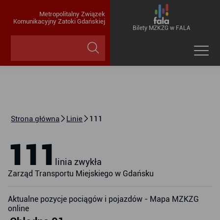
Metropolitalny Związek
Komunikacyjny Zatoki Gdańskiej
Bilety MZKZG w FALA
Strona główna
Linie
111
111
linia zwykła
Zarząd Transportu Miejskiego w Gdańsku
Aktualne pozycje pociągów i pojazdów - Mapa MZKZG
online