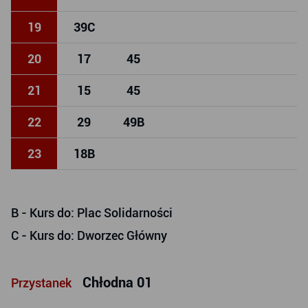
19
39
C
20
17
45
21
15
45
22
29
49
B
23
18
B
B
- Kurs do: Plac Solidarności
C
- Kurs do: Dworzec Główny
Chłodna 01
Przystanek