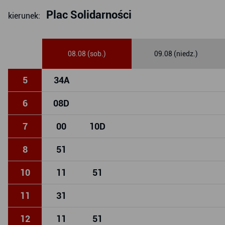
Plac Solidarności
kierunek:
08.08 (sob.)
09.08 (niedz.)
5
34
A
6
08
D
7
00
10
D
8
51
10
11
51
11
31
12
11
51