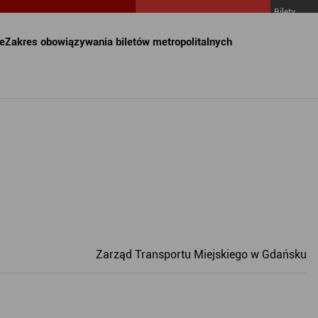
Bilety
MZKZG w
FALA
e
Zakres obowiązywania biletów metropolitalnych
Zarząd Transportu Miejskiego w Gdańsku