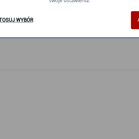
swoje ustawienia.
TOSUJ WYBÓR
N40
N56
N65
N78
N89
N94