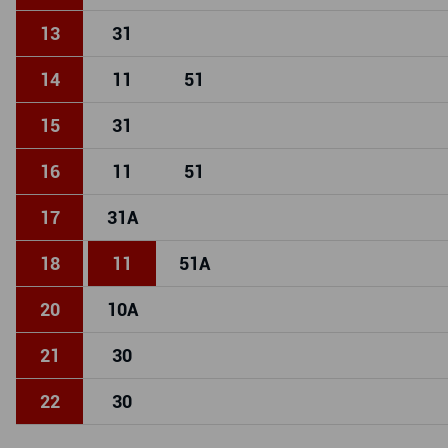
13
31
14
11
51
15
31
16
11
51
17
31
A
18
11
51
A
20
10
A
21
30
22
30