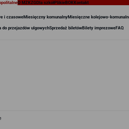
opolitalne
O MZKZG
Dla szkół
Pliki
eBOK
Kontakt
e i czasowe
Miesięczny komunalny
Miesięczne kolejowo-komunaln
a do przejazdów ulgowych
Sprzedaż biletów
Bilety imprezowe
FAQ
e