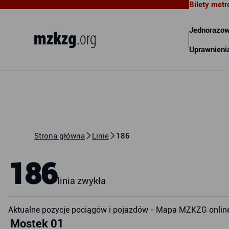
Bilety metr
Metropolitalny Związek
Komunikacyjny Zatoki Gdańskiej
Jednorazow
Uprawnieni
Strona główna
Linie
186
186
linia zwykła
Aktualne pozycje pociągów i pojazdów - Mapa MZKZG onlin
Mostek 01