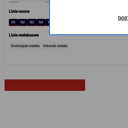
Linie nocne
DOS
N1
N2
N3
N4
N5
N6
N8
N9
N10
N14
N16
N20
N30
Linie meleksowe
Śródmiejski meleks
Orłowski meleks