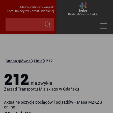
Metropolitalny Związek
Komunikacyjny Zatoki Gdańskiej
Bilety MZKZG w FALA
Strona główna
Linie
212
212
linia zwykła
Zarząd Transportu Miejskiego w Gdańsku
Aktualne pozycje pociągów i pojazdów - Mapa MZKZG
online