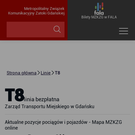
Metropolitalny Związek
Komunikacyjny Zatoki Gdańskiej
Bilety MZKZG w FALA
Strona główna
Linie
T8
T8
linia bezpłatna
Zarząd Transportu Miejskiego w Gdańsku
Aktualne pozycje pociągów i pojazdów - Mapa MZKZG
online