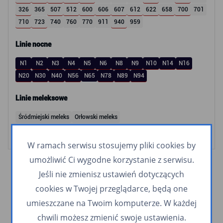
326
365
507
512
600
606
607
612
622
658
700
701
710
723
740
760
770
911
940
959
Linie nocne
N1
N2
N3
N4
N5
N6
N8
N9
N10
N14
N16
N20
N30
N40
N56
N65
N78
N89
N94
Linie meleksowe
Śródmiejski meleks
Orłowski meleks
W ramach serwisu stosujemy pliki cookies by
umożliwić Ci wygodne korzystanie z serwisu.
Jeśli nie zmienisz ustawień dotyczących
cookies w Twojej przeglądarce, będą one
umieszczane na Twoim komputerze. W każdej
chwili możesz zmienić swoje ustawienia.