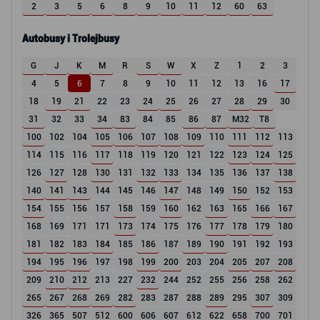
2
3
5
6
8
9
10
11
12
60
63
Autobusy i Trolejbusy
G
J
K
M
R
S
W
X
Z
1
2
3
4
5
6
7
8
9
10
11
12
13
16
17
18
19
21
22
23
24
25
26
27
28
29
30
31
32
33
34
83
84
85
86
87
M32
T8
100
102
104
105
106
107
108
109
110
111
112
113
114
115
116
117
118
119
120
121
122
123
124
125
126
127
128
130
131
132
133
134
135
136
137
138
140
141
143
144
145
146
147
148
149
150
152
153
154
155
156
157
158
159
160
162
163
165
166
167
168
169
171
171
173
174
175
176
177
178
179
180
181
182
183
184
185
186
187
189
190
191
192
193
194
195
196
197
198
199
200
203
204
205
207
208
209
210
212
213
227
232
244
252
255
256
258
262
265
267
268
269
282
283
287
288
289
295
307
309
326
365
507
512
600
606
607
612
622
658
700
701