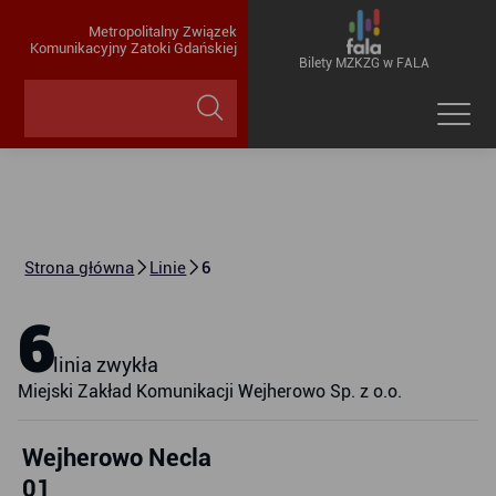
Metropolitalny Związek
Komunikacyjny Zatoki Gdańskiej
Bilety MZKZG w FALA
Strona główna
Linie
6
6
linia zwykła
Miejski Zakład Komunikacji Wejherowo Sp. z o.o.
Wejherowo Necla
01