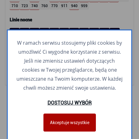
710
723
740
760
770
911
940
959
Linie nocne
N1
N2
N3
N4
N5
N6
N8
N9
N10
N14
N16
N20
N30
N40
N56
N65
N78
N89
N94
W ramach serwisu stosujemy pliki cookies by
umożliwić Ci wygodne korzystanie z serwisu.
Linie meleksowe
Jeśli nie zmienisz ustawień dotyczących
Śródmiejski meleks
Orłowski meleks
cookies w Twojej przeglądarce, będą one
umieszczane na Twoim komputerze. W każdej
chwili możesz zmienić swoje ustawienia.
DOSTOSUJ WYBÓR
Akceptuje wszystkie