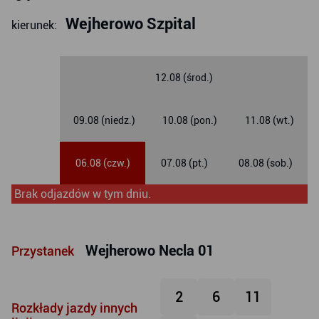
Wejherowo Szpital
kierunek:
12.08 (środ.)
09.08 (niedz.)
10.08 (pon.)
11.08 (wt.)
06.08 (czw.)
07.08 (pt.)
08.08 (sob.)
Brak odjazdów w tym dniu.
Wejherowo Necla 01
Przystanek
2
6
11
Rozkłady jazdy innych