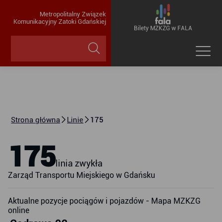
Metropolitalny Związek
Komunikacyjny Zatoki Gdańskiej
Bilety MZKZG w FALA
Strona główna
Linie
175
175
linia zwykła
Zarząd Transportu Miejskiego w Gdańsku
Aktualne pozycje pociągów i pojazdów - Mapa MZKZG
online