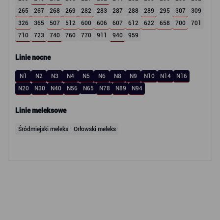
265
267
268
269
282
283
287
288
289
295
307
309
326
365
507
512
600
606
607
612
622
658
700
701
710
723
740
760
770
911
940
959
Linie nocne
N1
N2
N3
N4
N5
N6
N8
N9
N10
N14
N16
N20
N30
N40
N56
N65
N78
N89
N94
Linie meleksowe
Śródmiejski meleks
Orłowski meleks