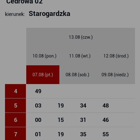
Cedrowa 02
Starogardzka
kierunek:
13.08 (czw.)
10.08 (pon.)
11.08 (wt.)
12.08 (środ.)
07.08 (pt.)
08.08 (sob.)
09.08 (niedz.)
4
49
5
03
19
34
48
6
00
15
31
46
7
01
19
35
55