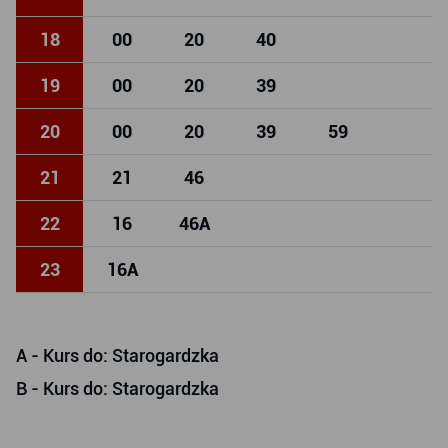
18
00
20
40
19
00
20
39
20
00
20
39
59
21
21
46
22
16
46
A
23
16
A
A
- Kurs do: Starogardzka
B
- Kurs do: Starogardzka