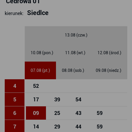
Cedrowa 01
Siedlce
kierunek:
13.08 (czw.)
10.08 (pon.)
11.08 (wt.)
12.08 (środ.)
07.08 (pt.)
08.08 (sob.)
09.08 (niedz.)
4
52
5
17
39
54
6
09
25
43
59
7
14
29
44
59