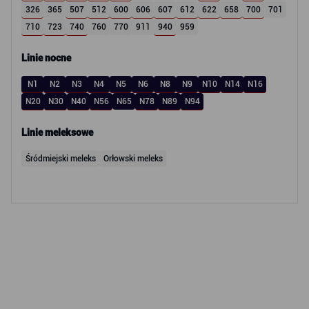
326
365
507
512
600
606
607
612
622
658
700
701
710
723
740
760
770
911
940
959
Linie nocne
N1
N2
N3
N4
N5
N6
N8
N9
N10
N14
N16
N20
N30
N40
N56
N65
N78
N89
N94
Linie meleksowe
Śródmiejski meleks
Orłowski meleks