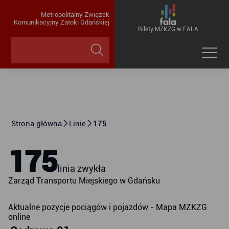
Metropolitalny Związek
Komunikacyjny Zatoki Gdańskiej
Bilety MZKZG w FALA
Strona główna
Linie
175
175
linia zwykła
Zarząd Transportu Miejskiego w Gdańsku
Aktualne pozycje pociągów i pojazdów - Mapa MZKZG
online