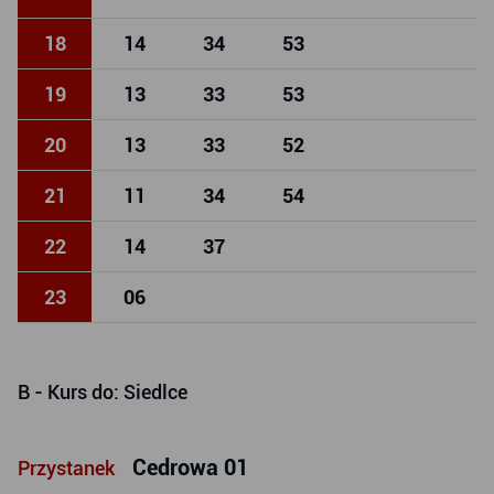
18
14
34
53
19
13
33
53
20
13
33
52
21
11
34
54
22
14
37
23
06
B
- Kurs do: Siedlce
Cedrowa 01
Przystanek