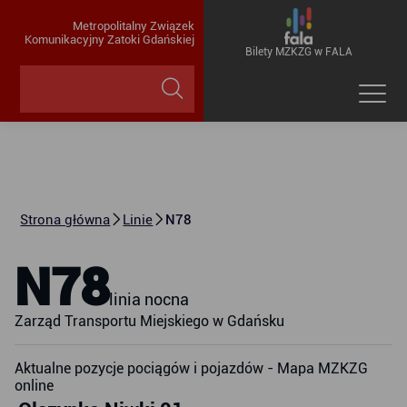
Metropolitalny Związek
Komunikacyjny Zatoki Gdańskiej
Bilety MZKZG w FALA
Strona główna
Linie
N78
N78
linia nocna
Zarząd Transportu Miejskiego w Gdańsku
Aktualne pozycje pociągów i pojazdów - Mapa MZKZG
online