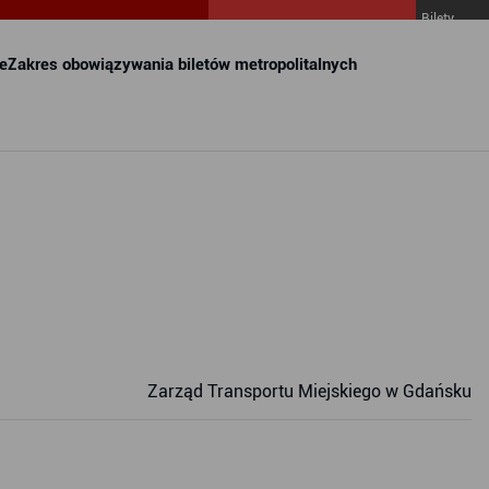
Bilety
MZKZG w
FALA
e
Zakres obowiązywania biletów metropolitalnych
Zarząd Transportu Miejskiego w Gdańsku