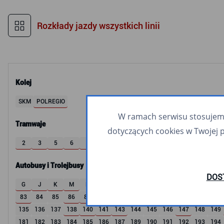
Rozkłady jazdy wszystkich linii
Kolej
SKM
POLREGIO
W ramach serwisu stosujemy 
Tramwaje
dotyczących cookies w Twojej 
2
3
5
6
8
9
10
11
12
60
63
Autobusy i Trolejbusy
DOS
G
J
K
M
R
S
W
X
Z
1
2
3
4
83
84
85
86
87
M32
T8
100
102
104
105
106
107
135
136
137
138
140
141
143
144
145
146
147
148
149
181
182
183
184
185
186
187
189
190
191
192
193
194