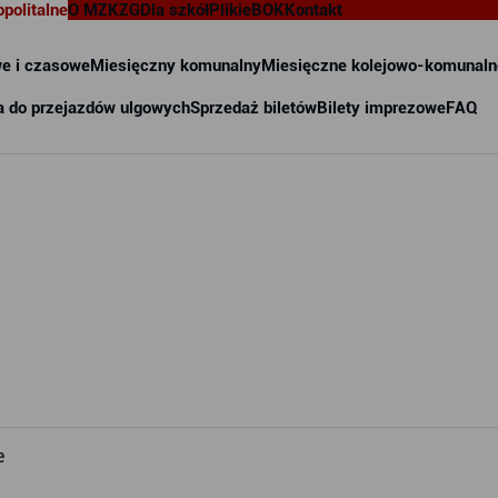
opolitalne
O MZKZG
Dla szkół
Pliki
eBOK
Kontakt
e i czasowe
Miesięczny komunalny
Miesięczne kolejowo-komunaln
a do przejazdów ulgowych
Sprzedaż biletów
Bilety imprezowe
FAQ
e