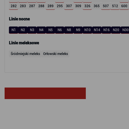
282
283
287
288
289
295
307
309
326
365
507
512
600
Linie nocne
N1
N2
N3
N4
N5
N6
N8
N9
N10
N14
N16
N20
N30
Linie meleksowe
Śródmiejski meleks
Orłowski meleks