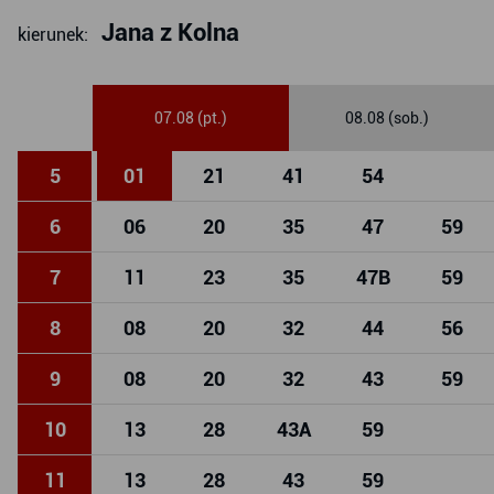
Jana z Kolna
kierunek:
07.08 (pt.)
08.08 (sob.)
5
01
21
41
54
6
06
20
35
47
59
7
11
23
35
47
B
59
8
08
20
32
44
56
9
08
20
32
43
59
10
13
28
43
A
59
11
13
28
43
59