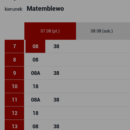
Matemblewo
kierunek:
07.08 (pt.)
08.08 (sob.)
7
08
38
8
08
9
08
A
38
10
18
11
08
A
38
12
18
13
08
38