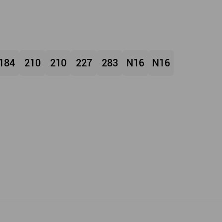
184
210
210
227
283
N16
N16