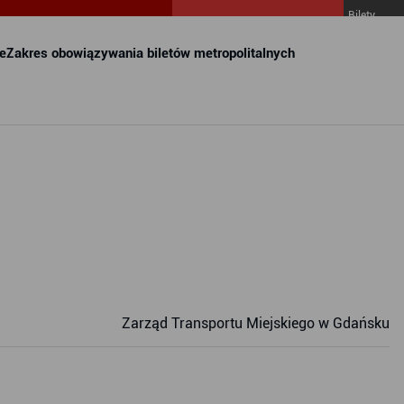
Bilety
MZKZG w
FALA
e
Zakres obowiązywania biletów metropolitalnych
Zarząd Transportu Miejskiego w Gdańsku