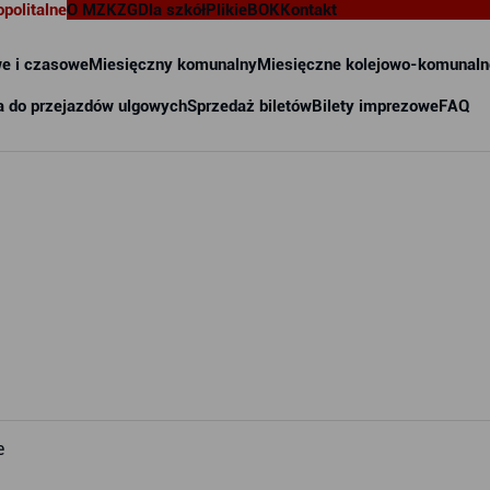
opolitalne
O MZKZG
Dla szkół
Pliki
eBOK
Kontakt
e i czasowe
Miesięczny komunalny
Miesięczne kolejowo-komunaln
a do przejazdów ulgowych
Sprzedaż biletów
Bilety imprezowe
FAQ
e