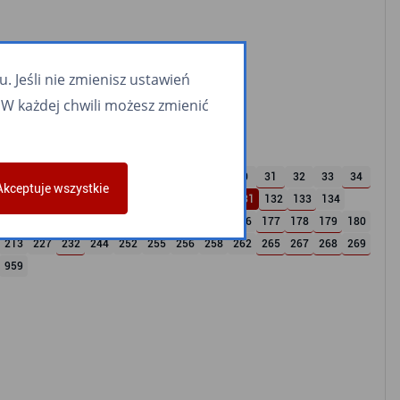
 Jeśli nie zmienisz ustawień
W każdej chwili możesz zmienić
22
23
24
25
26
27
28
29
30
31
32
33
34
Akceptuje wszystkie
122
123
124
125
126
127
128
130
131
132
133
134
167
168
169
171
171
173
174
175
176
177
178
179
180
213
227
232
244
252
255
256
258
262
265
267
268
269
959