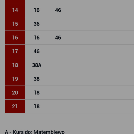
14
16
46
15
36
16
16
46
17
46
18
38
A
19
38
20
18
21
18
A
- Kurs do: Matemblewo