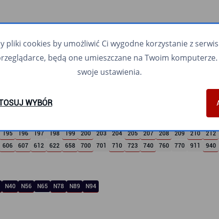
pliki cookies by umożliwić Ci wygodne korzystanie z serwisu.
przeglądarce, będą one umieszczane na Twoim komputerze. 
swoje ustawienia.
5
6
7
8
9
10
11
12
13
16
17
18
19
21
TOSUJ WYBÓR
108
109
110
111
112
113
114
115
116
117
118
119
120
121
150
152
153
154
155
156
157
158
159
160
162
163
165
166
195
196
197
198
199
200
203
204
205
207
208
209
210
212
606
607
612
622
658
700
701
710
723
740
760
770
911
940
N40
N56
N65
N78
N89
N94