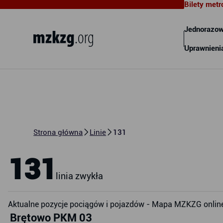
Bilety metr
Metropolitalny Związek
Komunikacyjny Zatoki Gdańskiej
Jednorazow
Uprawnieni
Strona główna
Linie
131
131
linia zwykła
Aktualne pozycje pociągów i pojazdów - Mapa MZKZG onlin
Brętowo PKM 03