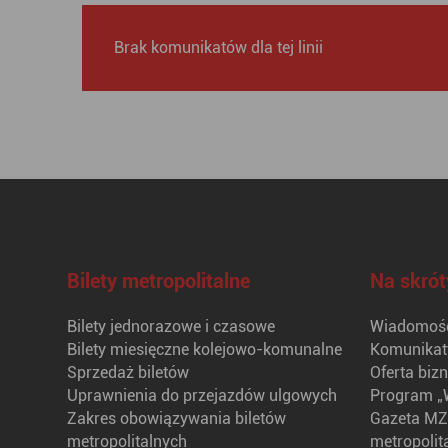
Brak komunikatów dla tej linii
Bilety metropolitalne
Na skrót
Bilety jednorazowe i czasowe
Wiadomośc
Bilety miesięczne kolejowo-komunalne
Komunikat
Sprzedaż biletów
Oferta biz
Uprawnienia do przejazdów ulgowych
Program „
Zakres obowiązywania biletów
Gazeta MZ
metropolitalnych
metropolit