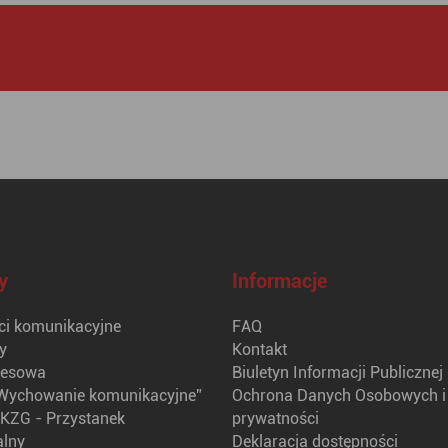
y
Informacje
i komunikacyjne
FAQ
y
Kontakt
nesowa
Biuletyn Informacji Publicznej
Wychowanie komunikacyjne”
Ochrona Danych Osobowych i 
KZG - Przystanek
prywatności
alny
Deklaracja dostępności