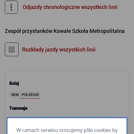
Odjazdy chronologiczne wszystkich linii
Zespół przystanków
Kowale Szkoła Metropolitalna
Rozkłady jazdy wszystkich linii
Kolej
SKM
POLREGIO
Tramwaje
2
3
5
6
8
9
10
11
12
60
63
W ramach serwisu stosujemy pliki cookies by
Autobusy i Trolejbusy