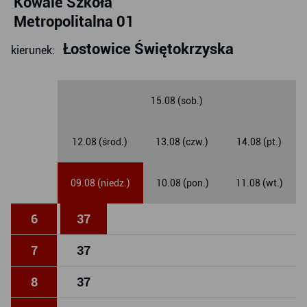
Kowale Szkoła
Metropolitalna 01
Łostowice Świętokrzyska
kierunek:
15.08 (sob.)
12.08 (środ.)
13.08 (czw.)
14.08 (pt.)
09.08 (niedz.)
10.08 (pon.)
11.08 (wt.)
6
37
7
37
8
37