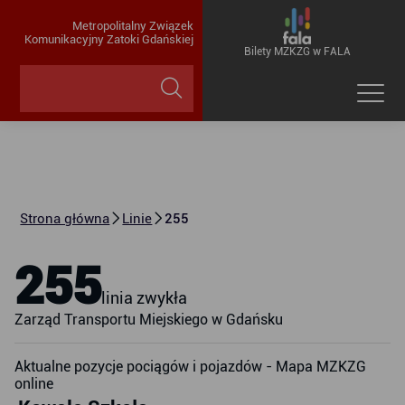
Metropolitalny Związek
Komunikacyjny Zatoki Gdańskiej
Bilety MZKZG w FALA
Strona główna
Linie
255
255
linia zwykła
Zarząd Transportu Miejskiego w Gdańsku
Aktualne pozycje pociągów i pojazdów - Mapa MZKZG
online