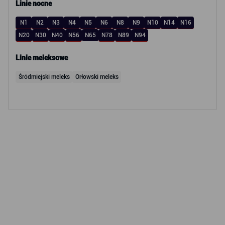
Linie nocne
N1
N2
N3
N4
N5
N6
N8
N9
N10
N14
N16
N20
N30
N40
N56
N65
N78
N89
N94
Linie meleksowe
Śródmiejski meleks
Orłowski meleks