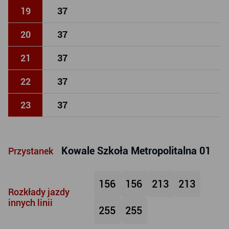
19
37
20
37
21
37
22
37
23
37
Kowale Szkoła Metropolitalna 01
Przystanek
156
156
213
213
Rozkłady jazdy
innych linii
255
255