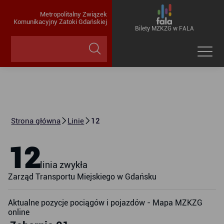
Metropolitalny Związek
Komunikacyjny Zatoki Gdańskiej
Bilety MZKZG w FALA
Strona główna
Linie
12
12
linia zwykła
Zarząd Transportu Miejskiego w Gdańsku
Aktualne pozycje pociągów i pojazdów - Mapa MZKZG
online