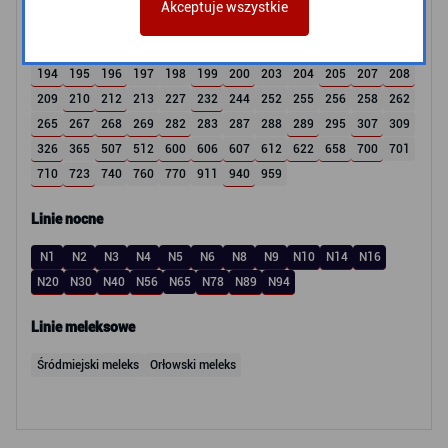
Akceptuje wszystkie
168
169
171
171
173
174
175
176
177
178
179
180
181
182
183
184
185
186
187
189
190
191
192
193
194
195
196
197
198
199
200
203
204
205
207
208
209
210
212
213
227
232
244
252
255
256
258
262
265
267
268
269
282
283
287
288
289
295
307
309
326
365
507
512
600
606
607
612
622
658
700
701
710
723
740
760
770
911
940
959
Linie nocne
N1
N2
N3
N4
N5
N6
N8
N9
N10
N14
N16
N20
N30
N40
N56
N65
N78
N89
N94
Linie meleksowe
Śródmiejski meleks
Orłowski meleks