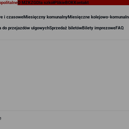
opolitalne
O MZKZG
Dla szkół
Pliki
eBOK
Kontakt
e i czasowe
Miesięczny komunalny
Miesięczne kolejowo-komunaln
a do przejazdów ulgowych
Sprzedaż biletów
Bilety imprezowe
FAQ
e