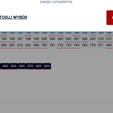
swoje ustawienia.
TOSUJ WYBÓR
5
6
7
8
9
10
11
12
13
16
17
18
19
21
108
109
110
111
112
113
114
115
116
117
118
119
120
121
150
152
153
154
155
156
157
158
159
160
162
163
165
166
195
196
197
198
199
200
203
204
205
207
208
209
210
212
606
607
612
622
658
700
701
710
723
740
760
770
911
940
N40
N56
N65
N78
N89
N94