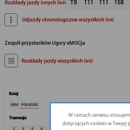
T8
111
111
158
Rozkłady jazdy innych linii
Odjazdy chronologiczne wszystkich linii
Zespół przystanków
Ugory eMOCja
Rozkłady jazdy wszystkich linii
Kolej
SKM
POLREGIO
W ramach serwisu stosujemy 
Tramwaje
dotyczących cookies w Twojej 
2
3
5
6
8
9
10
11
12
60
63