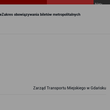
Bilety
MZKZG w
FALA
e
Zakres obowiązywania biletów metropolitalnych
Zarząd Transportu Miejskiego w Gdańsku