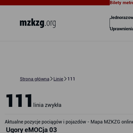
Bilety metr
Metropolitalny Związek
Komunikacyjny Zatoki Gdańskiej
Jednorazow
Uprawnieni
Strona główna
Linie
111
111
linia zwykła
Aktualne pozycje pociągów i pojazdów - Mapa MZKZG onlin
Ugory eMOCja 03