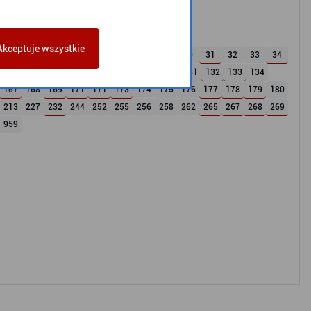
Akceptuje wszystkie
22
23
24
25
26
27
28
29
30
31
32
33
34
122
123
124
125
126
127
128
130
131
132
133
134
167
168
169
171
171
173
174
175
176
177
178
179
180
213
227
232
244
252
255
256
258
262
265
267
268
269
959