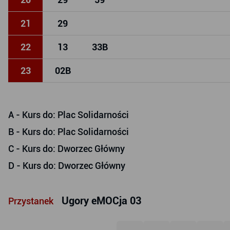
21
29
22
13
33
B
23
02
B
A
- Kurs do: Plac Solidarności
B
- Kurs do: Plac Solidarności
C
- Kurs do: Dworzec Główny
D
- Kurs do: Dworzec Główny
Ugory eMOCja 03
Przystanek