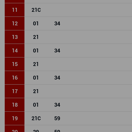
11
21
C
12
01
34
13
21
14
01
34
15
21
16
01
34
17
21
18
01
34
19
21
C
59
20
29
59