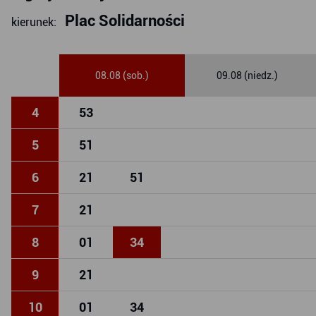
Plac Solidarności
kierunek:
08.08 (sob.)
09.08 (niedz.)
4
53
5
51
6
21
51
7
21
8
01
34
9
21
10
01
34