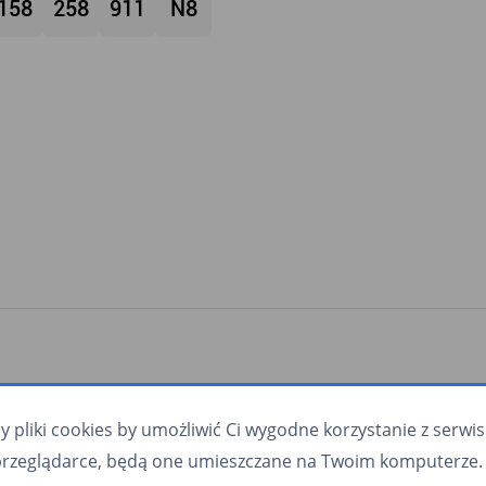
158
258
911
N8
pliki cookies by umożliwić Ci wygodne korzystanie z serwisu.
przeglądarce, będą one umieszczane na Twoim komputerze. 