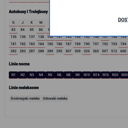
Autobusy i Trolejbusy
DOS
G
J
K
M
R
S
W
X
Z
1
2
3
4
83
84
85
86
87
M32
T8
100
102
104
105
106
107
135
136
137
138
140
141
143
144
145
146
147
148
149
181
182
183
184
185
186
187
189
190
191
192
193
194
282
283
287
288
289
295
307
309
326
365
507
512
600
Linie nocne
N1
N2
N3
N4
N5
N6
N8
N9
N10
N14
N16
N20
N30
Linie meleksowe
Śródmiejski meleks
Orłowski meleks